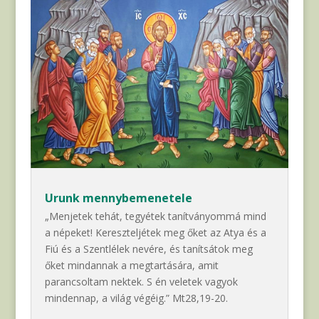
Urunk mennybemenetele
„Menjetek tehát, tegyétek tanítványommá mind
a népeket! Kereszteljétek meg őket az Atya és a
Fiú és a Szentlélek nevére, és tanítsátok meg
őket mindannak a megtartására, amit
parancsoltam nektek. S én veletek vagyok
mindennap, a világ végéig.” Mt28,19-20.