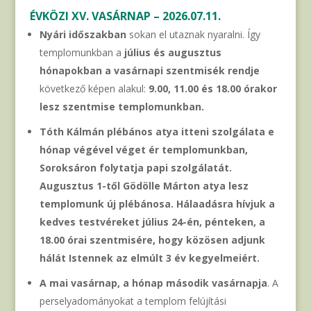
ÉVKÖZI XV. VASÁRNAP – 2026.07.11.
Nyári időszakban
sokan el utaznak nyaralni. Így
templomunkban a
július és augusztus
hónapokban a vasárnapi szentmisék rendje
következő képen alakul:
9.00, 11.00 és 18.00 órakor
lesz szentmise templomunkban.
Tóth Kálmán plébános atya itteni szolgálata e
hónap végével véget ér templomunkban,
Soroksáron folytatja papi szolgálatát.
Augusztus 1-től Gödölle Márton atya lesz
templomunk új plébánosa. Hálaadásra hívjuk a
kedves testvéreket július 24-én, pénteken, a
18.00 órai szentmisére, hogy közösen adjunk
hálát Istennek az elmúlt 3 év kegyelmeiért.
A mai vasárnap, a hónap második vasárnapja
. A
perselyadományokat a templom felújítási