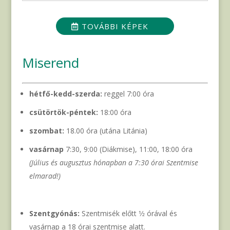
TOVÁBBI KÉPEK
Miserend
hétfő-kedd-szerda:
reggel 7:00 óra
csütörtök-péntek:
18:00 óra
szombat:
18.00 óra (utána Litánia)
vasárnap
7:30, 9:00 (Diákmise), 11:00, 18:00 óra
(Július és augusztus hónapban a 7:30 órai Szentmise
elmarad!)
Szentgyónás:
Szentmisék előtt 1⁄2 órával és
vasárnap a 18 órai szentmise alatt.