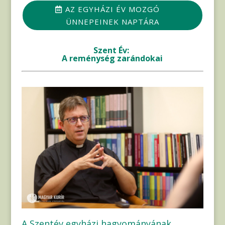
AZ EGYHÁZI ÉV MOZGÓ
ÜNNEPEINEK NAPTÁRA
Szent Év:
A reménység zarándokai
A Szentév egyházi hagyományának