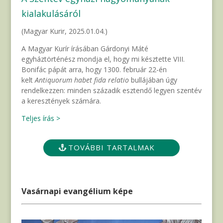
kialakulásáról
(Magyar Kurir, 2025.01.04.)
A Magyar Kurír írásában Gárdonyi Máté
egyháztörténész mondja el, hogy mi késztette VIII.
Bonifác pápát arra, hogy 1300. február 22-én
kelt
Antiquorum habet
fida relatio
bullájában úgy
rendelkezzen: minden századik esztendő legyen szentév
a keresztények számára.
Teljes írás >
TOVÁBBI TARTALMAK
Vasárnapi evangélium képe