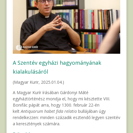
A Szentév egyházi hagyományának
kialakulásáról
(Magyar Kurir, 2025.01.04.)
A Magyar Kurír írásában Gárdonyi Máté
egyháztörténész mondja el, hogy mi késztette VIII.
Bonifác pápát arra, hogy 1300. február 22-én
kelt
Antiquorum habet
fida relatio
bullájában úgy
rendelkezzen: minden századik esztendő legyen szentév
a keresztények számára.