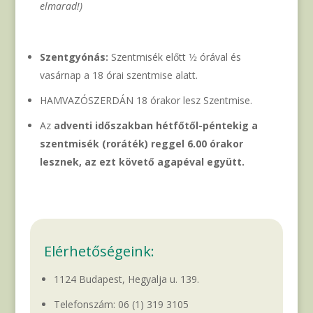
elmarad!)
Szentgyónás:
Szentmisék előtt 1⁄2 órával és
vasárnap a 18 órai szentmise alatt.
HAMVAZÓSZERDÁN 18 órakor lesz Szentmise.
Az
adventi időszakban hétfőtől-péntekig a
szentmisék (roráték) reggel 6.00 órakor
lesznek, az ezt követő agapéval együtt.
Elérhetőségeink:
1124 Budapest, Hegyalja u. 139.
Telefonszám:
06 (1) 319 3105