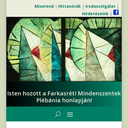
Miserend
|
Hittanórák
|
Irodaszolgálat
|
Hirdetéseink
|
Isten hozott a Farkasréti Mindenszentek
Plébánia honlapján!