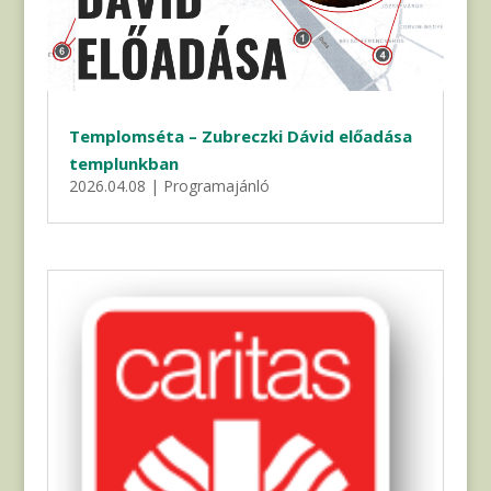
Templomséta – Zubreczki Dávid előadása
templunkban
2026.04.08
|
Programajánló