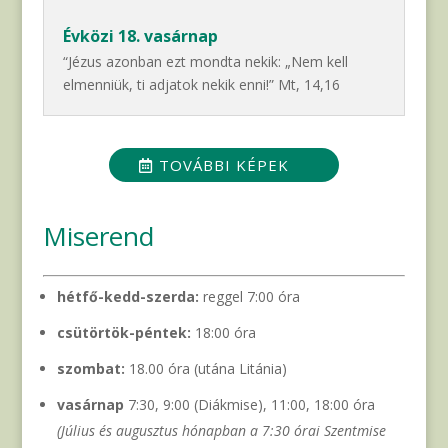
Évközi 18. vasárnap
“Jézus azonban ezt mondta nekik: „Nem kell
elmenniük, ti adjatok nekik enni!” Mt, 14,16
TOVÁBBI KÉPEK
Miserend
hétfő-kedd-szerda:
reggel 7:00 óra
csütörtök-péntek:
18:00 óra
szombat:
18.00 óra (utána Litánia)
vasárnap
7:30, 9:00 (Diákmise), 11:00, 18:00 óra
(Július és augusztus hónapban a 7:30 órai Szentmise