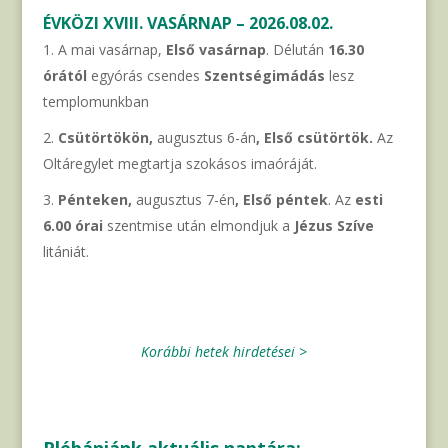
ÉVKÖZI XVIII. VASÁRNAP – 2026.08.02.
A mai vasárnap,
Első vasárnap
. Délután
16.30
órától
egyórás csendes
Szentségimádás
lesz
templomunkban
Csütörtökön,
augusztus 6-án
, Első csütörtök.
Az
Oltáregylet megtartja szokásos imaóráját.
Pénteken,
augusztus 7-én
, Első péntek
. Az
esti
6.00 órai
szentmise után elmondjuk a
Jézus Szíve
litániát.
Korábbi hetek hirdetései >