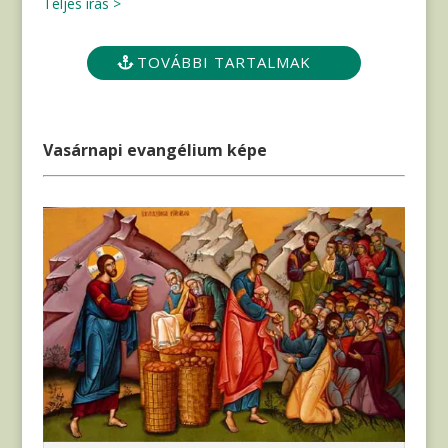
Teljes írás >
TOVÁBBI TARTALMAK
Vasárnapi evangélium képe