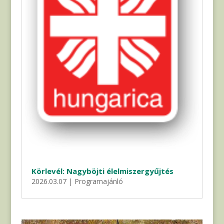
Körlevél: Nagyböjti élelmiszergyűjtés
2026.03.07
|
Programajánló