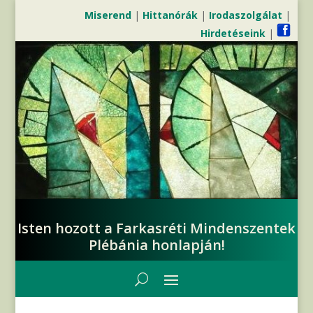
Miserend
|
Hittanórák
|
Irodaszolgálat
|
Hirdetéseink
|
Isten hozott a Farkasréti Mindenszentek
Plébánia honlapján!