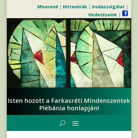
Miserend
|
Hittanórák
|
Irodaszolgálat
|
Hirdetéseink
|
Isten hozott a Farkasréti Mindenszentek
Plébánia honlapján!