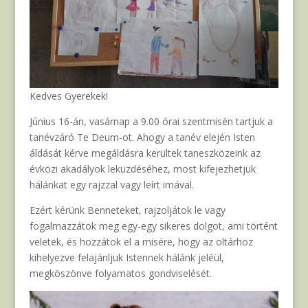
Kedves Gyerekek!
Június 16-án, vasárnap a 9.00 órai szentmisén tartjuk a
tanévzáró Te Deum-ot. Ahogy a tanév elején Isten
áldását kérve megáldásra kerültek taneszközeink az
évközi akadályok leküzdéséhez, most kifejezhetjük
hálánkat egy rajzzal vagy leírt imával.
Ezért kérünk Benneteket, rajzoljátok le vagy
fogalmazzátok meg egy-egy sikeres dolgot, ami történt
veletek, és hozzátok el a misére, hogy az oltárhoz
kihelyezve felajánljuk Istennek hálánk jeléül,
megköszönve folyamatos gondviselését.