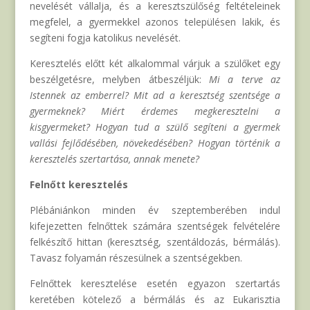
nevelését vállalja, és a keresztszülőség feltételeinek
megfelel, a gyermekkel azonos településen lakik, és
segíteni fogja katolikus nevelését.
Keresztelés előtt két alkalommal várjuk a szülőket egy
beszélgetésre, melyben átbeszéljük:
Mi a terve az
Istennek az emberrel? Mit ad a keresztség szentsége a
gyermeknek? Miért érdemes megkeresztelni a
kisgyermeket? Hogyan tud a szülő segíteni a gyermek
vallási fejlődésében, növekedésében? Hogyan történik a
keresztelés szertartása, annak menete?
Felnőtt keresztelés
Plébániánkon minden év szeptemberében indul
kifejezetten felnőttek számára szentségek felvételére
felkészítő hittan (keresztség, szentáldozás, bérmálás).
Tavasz folyamán részesülnek a szentségekben.
Felnőttek keresztelése esetén egyazon szertartás
keretében kötelező a bérmálás és az Eukarisztia