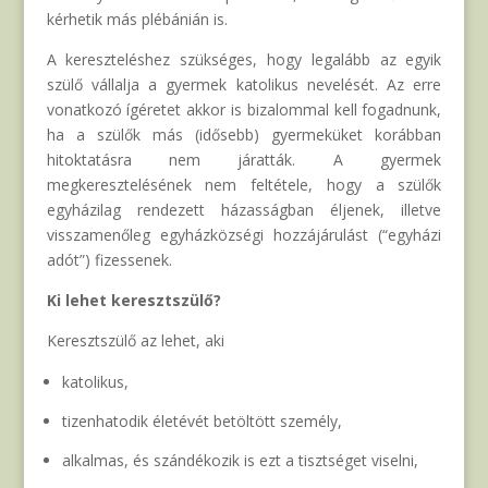
kérhetik más plébánián is.
A kereszteléshez szükséges, hogy legalább az egyik
szülő vállalja a gyermek katolikus nevelését. Az erre
vonatkozó ígéretet akkor is bizalommal kell fogadnunk,
ha a szülők más (idősebb) gyermeküket korábban
hitoktatásra nem járatták. A gyermek
megkeresztelésének nem feltétele, hogy a szülők
egyházilag rendezett házasságban éljenek, illetve
visszamenőleg egyházközségi hozzájárulást (“egyházi
adót”) fizessenek.
Ki lehet keresztszülő?
Keresztszülő az lehet, aki
katolikus,
tizenhatodik életévét betöltött személy,
alkalmas, és szándékozik is ezt a tisztséget viselni,