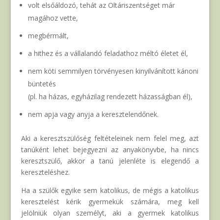
volt elsőáldozó, tehát az Oltáriszentséget már
magához vette,
megbérmált,
a hithez és a vállalandó feladathoz méltó életet él,
nem köti semmilyen törvényesen kinyilvánított kánoni
büntetés
(pl. ha házas, egyházilag rendezett házasságban él),
nem apja vagy anyja a keresztelendőnek.
Aki a keresztszülőség feltételeinek nem felel meg, azt
tanúként lehet bejegyezni az anyakönyvbe, ha nincs
keresztszülő, akkor a tanú jelenléte is elegendő a
kereszteléshez.
Ha a szülők egyike sem katolikus, de mégis a katolikus
keresztelést kérik gyermekük számára, meg kell
jelölniük olyan személyt, aki a gyermek katolikus