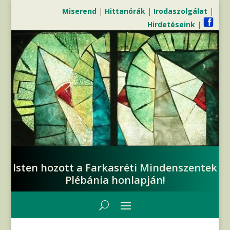
Miserend
|
Hittanórák
|
Irodaszolgálat
|
Hirdetéseink
|
Isten hozott a Farkasréti Mindenszentek
Plébánia honlapján!