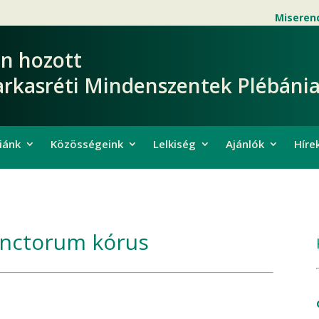
Miseren
en hozott
arkasréti Mindenszentek Plébánia
iánk
Közösségeink
Lelkiség
Ajánlók
Híre
anctorum kórus