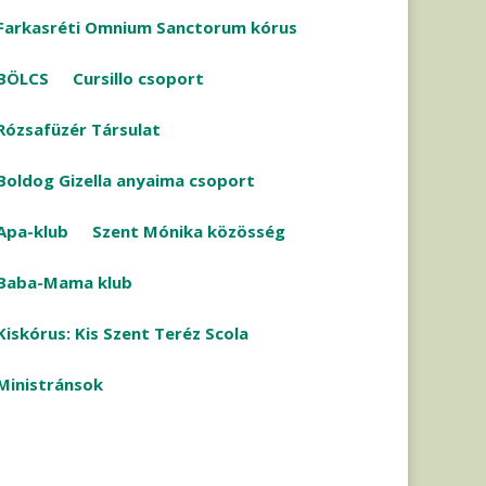
Farkasréti Omnium Sanctorum kórus
BÖLCS
Cursillo csoport
Rózsafüzér Társulat
Boldog Gizella anyaima csoport
Apa-klub
Szent Mónika közösség
Baba-Mama klub
Kiskórus: Kis Szent Teréz Scola
Ministránsok