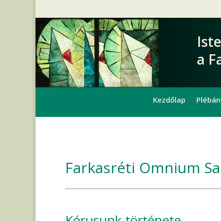
Ist
a F
Kezdőlap
Plébán
Farkasréti Omnium S
Kórusunk története