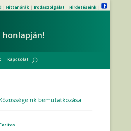
d
|
Hittanórák
|
Irodaszolgálat
|
Hirdetéseink
|
 honlapján!
k
Kapcsolat
Közösségeink bemutatkozása
Caritas