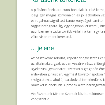
A plébánia énekkara 2008-ban alakult. Első karna
ideig igen magas színvonalon és jó légkörben ve
és rugalmasságról tett tanúbizonyságot, amikor 
tagjait befogadta. Így egy nagyobb létszámú, b
azonban nem tudta tovább vállalni a karnagyi t
változáson ment keresztül.
… jelene
Az összekovácsolódás, repertoár egyeztetés és 
az alkalmakat, gyakrabban veszünk részt a liturgi
igyekszünk gyakorlatot szerezni a gregorián éne
érdekében júniusban, egymást követő napokon “
szolgálatokra, ahol új darabokkal ismerkedünk.
műveket is éneklünk. A próbák alatti harangozá
Védőszentünk Minden Szentek között különösen Sz
védőszentje.