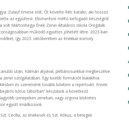
gya: Zulauf Emese volt, Őt követte Réti Katalin, aki hosszú
zette az együttest. Elismerésre méltó befogadó készségről
a volt Mártonhegyi Ének-Zenei Általános Iskola Öregdiák
iztonságosabban működő együttes jöhetett létre. 2023-ban
eendőket, így 2023. októberében az énekkar komoly
tanulás után, Kálmán atyával, plébánosunkkal megbeszélve
a zenei szolgálatában. Egy kisebb formációt kialakítva
klésben és szeretnénk tovább bővíteni a repertoárt. Ennek
bejárós kórus táborban” készülünk a következő
 Nagyobb ünnepeken zenekari, vagy orgona kíséretes
skor együtt imádkozunk.
t. Cecília, az énekesek és Szt. Rókus, a betegek