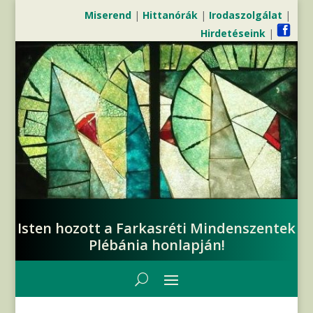
Miserend
|
Hittanórák
|
Irodaszolgálat
|
Hirdetéseink
|
Isten hozott a Farkasréti Mindenszentek
Plébánia honlapján!