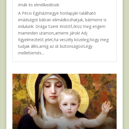
Imák és elmélkedések
A Pécsi Egyházmegye honlapján található
imádságot bátran elimádkozhatjuk, bármerre is
indulunk: Drága Szent Kristóf,őrizz meg engem
maminden utamon,amerre járok! Adj
figyelmeztető jelet,ha veszély közeleg,hogy meg
tudjak állni,amíg az út biztonságos!Légy
mellettemés...