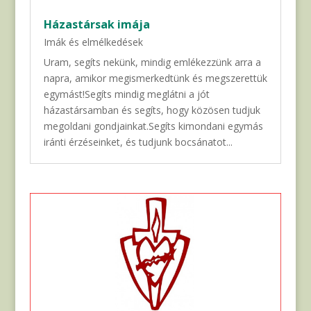
Házastársak imája
Imák és elmélkedések
Uram, segíts nekünk, mindig emlékezzünk arra a
napra, amikor megismerkedtünk és megszerettük
egymást!Segíts mindig meglátni a jót
házastársamban és segíts, hogy közösen tudjuk
megoldani gondjainkat.Segíts kimondani egymás
iránti érzéseinket, és tudjunk bocsánatot...