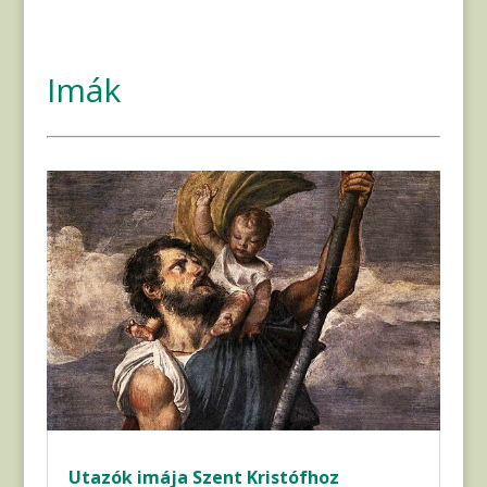
Imák
Utazók imája Szent Kristófhoz