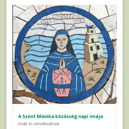
A Szent Mónika közösség napi imája
Imák és elmélkedések