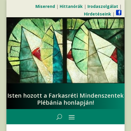
Miserend
|
Hittanórák
|
Irodaszolgálat
|
Hirdetéseink
|
Isten hozott a Farkasréti Mindenszentek
Plébánia honlapján!