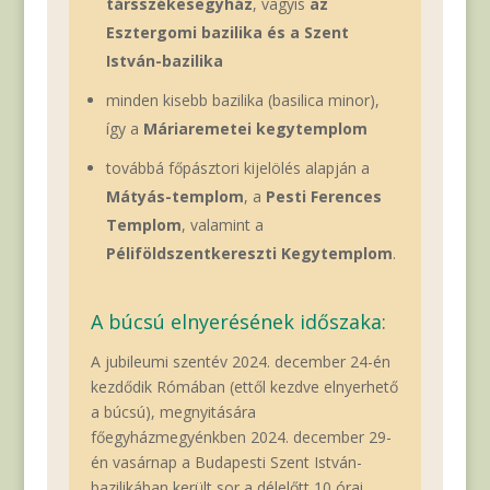
társszékesegyház
, vagyis
az
Esztergomi bazilika és a Szent
István-bazilika
minden kisebb bazilika (basilica minor),
így a
Máriaremetei kegytemplom
továbbá főpásztori kijelölés alapján a
Mátyás-templom
, a
Pesti Ferences
Templom
, valamint a
Péliföldszentkereszti Kegytemplom
.
A búcsú elnyerésének időszaka:
A jubileumi szentév 2024. december 24-én
kezdődik Rómában (ettől kezdve elnyerhető
a búcsú), megnyitására
főegyházmegyénkben 2024. december 29-
én vasárnap a Budapesti Szent István-
bazilikában került sor a délelőtt 10 órai