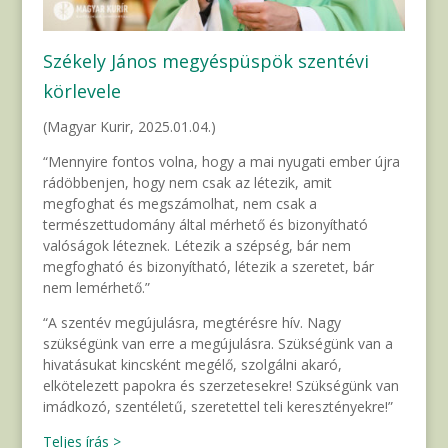
Székely János megyéspüspök szentévi
körlevele
(Magyar Kurir, 2025.01.04.)
“Mennyire fontos volna, hogy a mai nyugati ember újra
rádöbbenjen, hogy nem csak az létezik, amit
megfoghat és megszámolhat, nem csak a
természettudomány által mérhető és bizonyítható
valóságok léteznek. Létezik a szépség, bár nem
megfogható és bizonyítható, létezik a szeretet, bár
nem lemérhető.”
“A szentév megújulásra, megtérésre hív. Nagy
szükségünk van erre a megújulásra. Szükségünk van a
hivatásukat kincsként megélő, szolgálni akaró,
elkötelezett papokra és szerzetesekre! Szükségünk van
imádkozó, szentéletű, szeretettel teli keresztényekre!”
Teljes írás >