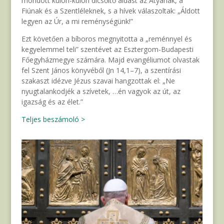
mondott külön-külön dicsőítő áldást az Atyának, a
Fiúnak és a Szentléleknek, s a hívek válaszoltak: „Áldott
legyen az Úr, a mi reménységünk!”
Ezt követően a bíboros megnyitotta a „reménnyel és
kegyelemmel teli” szentévet az Esztergom-Budapesti
Főegyházmegye számára. Majd evangéliumot olvastak
fel Szent János könyvéből (Jn 14,1–7), a szentírási
szakaszt idézve Jézus szavai hangzottak el: „Ne
nyugtalankodjék a szívetek, …én vagyok az út, az
igazság és az élet.”
Teljes beszámoló >