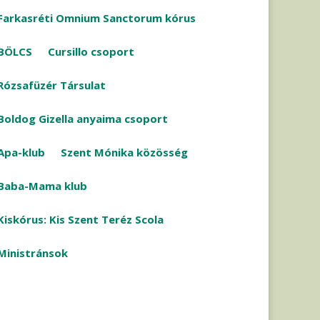
Farkasréti Omnium Sanctorum kórus
BÖLCS
Cursillo csoport
Rózsafüzér Társulat
Boldog Gizella anyaima csoport
Apa-klub
Szent Mónika közösség
Baba-Mama klub
Kiskórus: Kis Szent Teréz Scola
Ministránsok