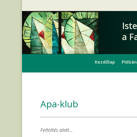
Ist
a F
Kezdőlap
Plébán
Apa-klub
Feltöltés alatt…