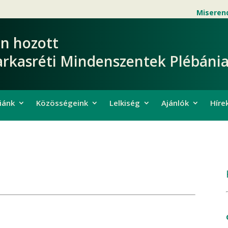
Miseren
en hozott
arkasréti Mindenszentek Plébánia
iánk
Közösségeink
Lelkiség
Ajánlók
Híre