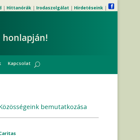
d
|
Hittanórák
|
Irodaszolgálat
|
Hirdetéseink
|
 honlapján!
k
Kapcsolat
Közösségeink bemutatkozása
Caritas