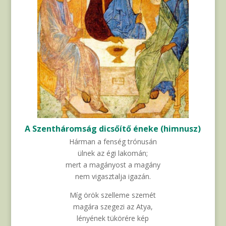
A Szentháromság dicsőítő éneke (himnusz)
Hárman a fenség trónusán
ülnek az égi lakomán;
mert a magányost a magány
nem vigasztalja igazán.
Míg örök szelleme szemét
magára szegezi az Atya,
lényének tükörére kép