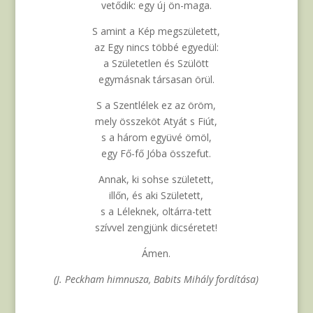
vetődik: egy új ön-maga.
S amint a Kép megszületett,
az Egy nincs többé egyedül:
a Születetlen és Szülött
egymásnak társasan örül.
S a Szentlélek ez az öröm,
mely összeköt Atyát s Fiút,
s a három együvé ömöl,
egy Fő-fő Jóba összefut.
Annak, ki sohse született,
illőn, és aki Született,
s a Léleknek, oltárra-tett
szívvel zengjünk dicséretet!
Ámen.
(J. Peckham himnusza, Babits Mihály fordítása)