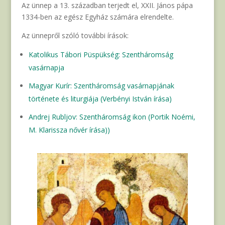
Az ünnep a 13. században terjedt el, XXII. János pápa
1334-ben az egész Egyház számára elrendelte.
Az ünnepről szóló további írások:
Katolikus Tábori Püspükség: Szentháromság
vasárnapja
Magyar Kurír: Szentháromság vasárnapjának
története és liturgiája (Verbényi István írása)
Andrej Rubljov: Szentháromság ikon (Portik Noémi,
M. Klarissza nővér írása))