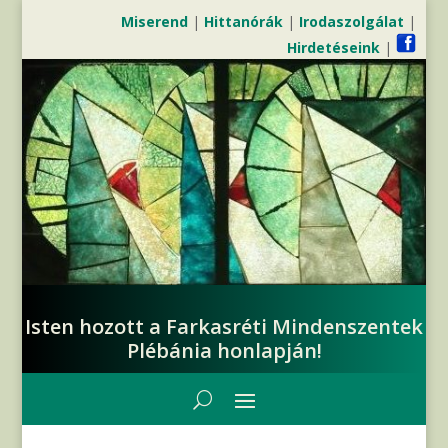
Miserend
|
Hittanórák
|
Irodaszolgálat
|
Hirdetéseink
|
Isten hozott a Farkasréti Mindenszentek
Plébánia honlapján!