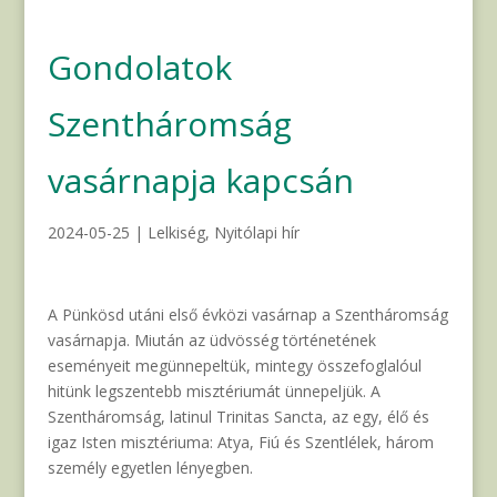
Gondolatok
Szentháromság
vasárnapja kapcsán
2024-05-25
|
Lelkiség
,
Nyitólapi hír
A Pünkösd utáni első évközi vasárnap a Szentháromság
vasárnapja. Miután az üdvösség történetének
eseményeit megünnepeltük, mintegy összefoglalóul
hitünk legszentebb misztériumát ünnepeljük. A
Szentháromság, latinul Trinitas Sancta, az egy, élő és
igaz Isten misztériuma: Atya, Fiú és Szentlélek, három
személy egyetlen lényegben.