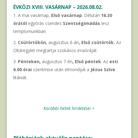
ÉVKÖZI XVIII. VASÁRNAP – 2026.08.02.
A mai vasárnap,
Első vasárnap
. Délután
16.30
órától
egyórás csendes
Szentségimádás
lesz
templomunkban
Csütörtökön,
augusztus 6-án
, Első csütörtök.
Az
Oltáregylet megtartja szokásos imaóráját.
Pénteken,
augusztus 7-én
, Első péntek
. Az
esti
6.00 órai
szentmise után elmondjuk a
Jézus Szíve
litániát.
Korábbi hetek hirdetései >