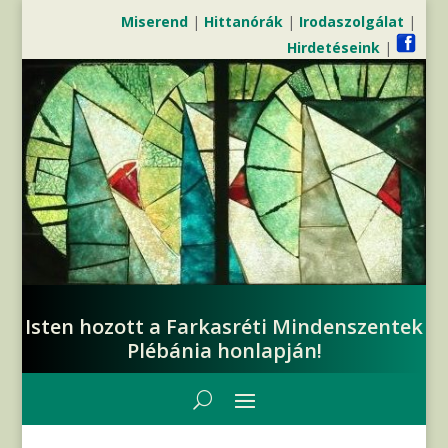
Miserend
|
Hittanórák
|
Irodaszolgálat
|
Hirdetéseink
|
Isten hozott a Farkasréti Mindenszentek
Plébánia honlapján!