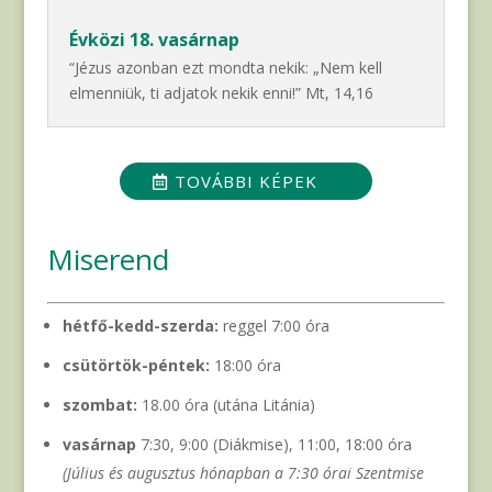
Évközi 18. vasárnap
“Jézus azonban ezt mondta nekik: „Nem kell
elmenniük, ti adjatok nekik enni!” Mt, 14,16
TOVÁBBI KÉPEK
Miserend
hétfő-kedd-szerda:
reggel 7:00 óra
csütörtök-péntek:
18:00 óra
szombat:
18.00 óra (utána Litánia)
vasárnap
7:30, 9:00 (Diákmise), 11:00, 18:00 óra
(Július és augusztus hónapban a 7:30 órai Szentmise