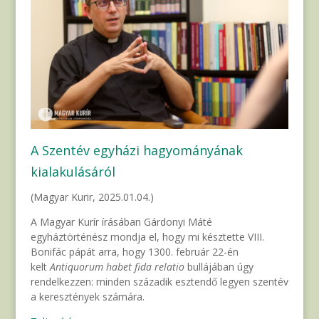
A Szentév egyházi hagyományának
kialakulásáról
(Magyar Kurir, 2025.01.04.)
A Magyar Kurír írásában Gárdonyi Máté
egyháztörténész mondja el, hogy mi késztette VIII.
Bonifác pápát arra, hogy 1300. február 22-én
kelt
Antiquorum habet
fida relatio
bullájában úgy
rendelkezzen: minden századik esztendő legyen szentév
a keresztények számára.