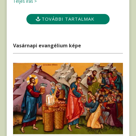
Teljes írás >
TOVÁBBI TARTALMAK
Vasárnapi evangélium képe