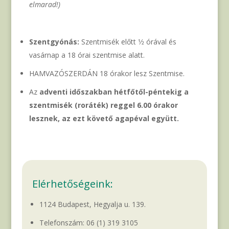
elmarad!)
Szentgyónás:
Szentmisék előtt 1⁄2 órával és
vasárnap a 18 órai szentmise alatt.
HAMVAZÓSZERDÁN 18 órakor lesz Szentmise.
Az
adventi időszakban hétfőtől-péntekig a
szentmisék (roráték) reggel 6.00 órakor
lesznek, az ezt követő agapéval együtt.
Elérhetőségeink:
1124 Budapest, Hegyalja u. 139.
Telefonszám:
06 (1) 319 3105