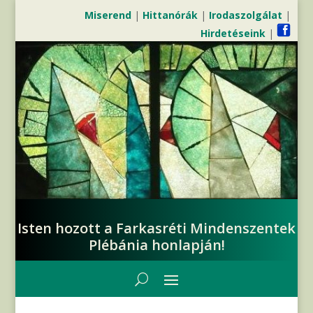
Miserend
|
Hittanórák
|
Irodaszolgálat
|
Hirdetéseink
|
Isten hozott a Farkasréti Mindenszentek
Plébánia honlapján!