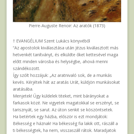
Pierre-Auguste Renoir: Az aratók (1873)
† EVANGÉLIUM Szent Lukács könyvéből
“Az apostolok kiválasztása után Jézus kiválasztott más
hetvenkét tanítványt, és elküldte őket kettesével maga
előtt minden városba és helységbe, ahová menni
szándékozott.
Így szólt hozzájuk: „Az aratnivaló sok, de a munkás
kevés. Kérjétek hát az aratás Urát, küldjön munkásokat
aratásába.
Menjetek! Úgy küldelek titeket, mint bárányokat a
farkasok közé. Ne vigyetek magatokkal se erszényt, se
tarisznyát, se sarut. Az úton senkit se köszöntsetek.
Ha betértek egy házba, először is ezt mondjátok:
Békesség e háznak! Ha békesség fia lakik ott, rászáll a
ti békességtek, ha nem, visszaszáll rátok. Maradjatok