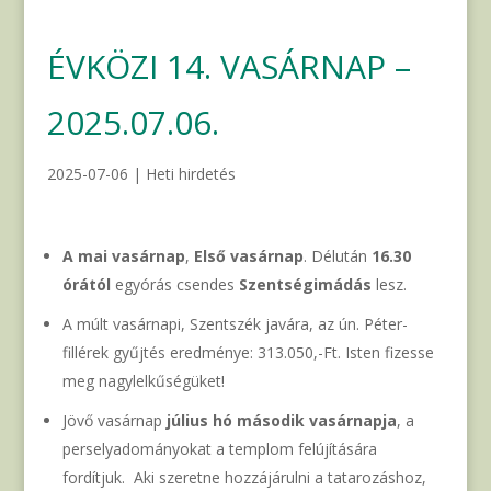
ÉVKÖZI 14. VASÁRNAP –
2025.07.06.
2025-07-06
|
Heti hirdetés
A mai vasárnap
,
Első vasárnap
. Délután
16.30
órától
egyórás csendes
Szentségimádás
lesz.
A múlt vasárnapi, Szentszék javára, az ún. Péter-
fillérek gyűjtés eredménye: 313.050,-Ft. Isten fizesse
meg nagylelkűségüket!
Jövő vasárnap
július hó második vasárnapja
, a
perselyadományokat a templom felújítására
fordítjuk. Aki szeretne hozzájárulni a tatarozáshoz,