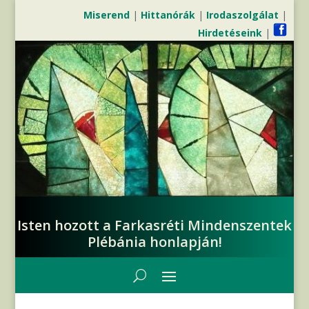
Miserend
|
Hittanórák
|
Irodaszolgálat
|
Hirdetéseink
|
Isten hozott a Farkasréti Mindenszentek
Plébánia honlapján!