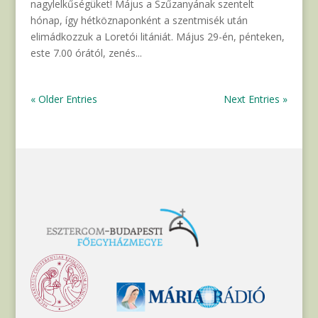
nagylelkűségüket! Május a Szűzanyának szentelt
hónap, így hétköznaponként a szentmisék után
elimádkozzuk a Loretói litániát. Május 29-én, pénteken,
este 7.00 órától, zenés...
« Older Entries
Next Entries »