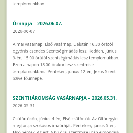
templomunkban....
Úrnapja – 2026.06.07.
2026-06-07
A mai vasárnap, Első vasárnap. Délután 16.30 órától
egyórás csendes Szentségimádás lesz. Kedden, június
9-én, 15.00 órától szentségimádás lesz templomukban.
Ezen a napon 18.00 órakor lesz szentmise
templomunkban. Pénteken, június 12-én, Jézus Szent
Szíve főünnepe...
SZENTHÁROMSÁG VASÁRNAPJA – 2026.05.31.
2026-05-31
Csütörtökön, június 4-én, Első csütörtök. Az Oltáregylet
megtartja szokásos imaóráját. Pénteken, június 5-én,
Első péntek. Az esti 6.00 órai szentmise után elmondjuk