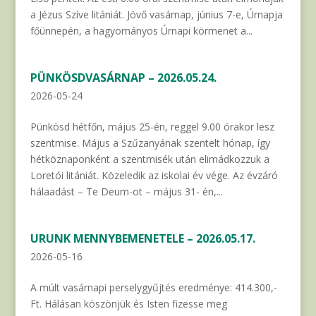
a Jézus Szíve litániát. Jövő vasárnap, június 7-e, Úrnapja
főünnepén, a hagyományos Úrnapi körmenet a...
PÜNKÖSDVASÁRNAP – 2026.05.24.
2026-05-24
Pünkösd hétfőn, május 25-én, reggel 9.00 órakor lesz
szentmise. Május a Szűzanyának szentelt hónap, így
hétköznaponként a szentmisék után elimádkozzuk a
Loretói litániát. Közeledik az iskolai év vége. Az évzáró
hálaadást – Te Deum-ot – május 31- én,...
URUNK MENNYBEMENETELE – 2026.05.17.
2026-05-16
A múlt vasárnapi perselygyűjtés eredménye: 414.300,-
Ft. Hálásan köszönjük és Isten fizesse meg