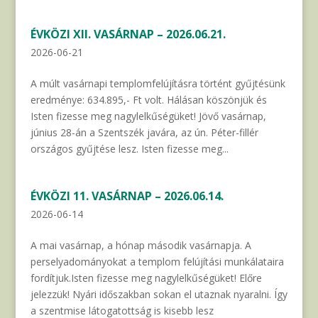
ÉVKÖZI XII. VASÁRNAP – 2026.06.21.
2026-06-21
A múlt vasárnapi templomfelújításra történt gyűjtésünk
eredménye: 634.895,- Ft volt. Hálásan köszönjük és
Isten fizesse meg nagylelkűségüket! Jövő vasárnap,
június 28-án a Szentszék javára, az ún. Péter-fillér
országos gyűjtése lesz. Isten fizesse meg...
ÉVKÖZI 11. VASÁRNAP – 2026.06.14.
2026-06-14
A mai vasárnap, a hónap második vasárnapja. A
perselyadományokat a templom felújítási munkálataira
fordítjuk.Isten fizesse meg nagylelkűségüket! Előre
jelezzük! Nyári időszakban sokan el utaznak nyaralni. Így
a szentmise látogatottság is kisebb lesz