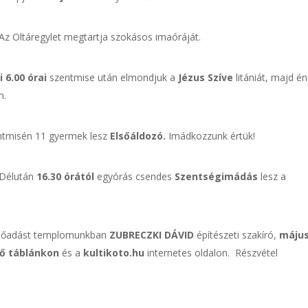
Az Oltáregylet megtartja szokásos imaóráját.
i 6.00 órai
szentmise után elmondjuk a
Jézus Szíve
litániát, majd é
n.
tmisén 11 gyermek lesz
Elsőáldozó.
Imádkozzunk értük!
 Délután
16.30 órától
egyórás csendes
Szentségimádás
lesz a
előadást templomunkban
ZUBRECZKI DÁVID
építészeti szakíró,
május
tő táblánkon
és a
kultikoto.hu
internetes oldalon. Részvétel