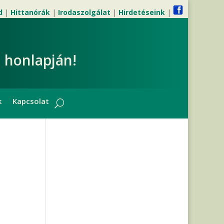
d
|
Hittanórák
|
Irodaszolgálat
|
Hirdetéseink
|
 honlapján!
k
Kapcsolat