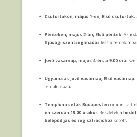
Csütörtökön, május 1-én, Első csütörtök.
Pénteken, május 2-án, Első péntek
. Az
est
Ifjúsági szentségimádás
lesz a templomba
Jövő vasárnap, május 4-én, a 9.00 órai
szen
Ugyancsak jövő vasárnap,
Első vasárnap
.
templomban.
Templomi séták Budapesten
címmel tart 
én szerdán 19.00 órakor
. Részletek a
hirde
belépődíjas és regisztrációhoz
kötött.