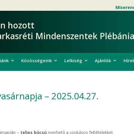
Miseren
en hozott
arkasréti Mindenszentek Plébánia
iánk
Közösségeink
Lelkiség
Ajánlók
Híre
vasárnapja – 2025.04.27.
rnapján –
teljes búcsú
nyerhető a szokásos feltételekkel.