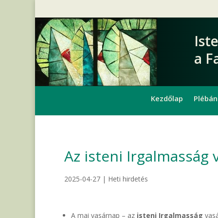
Ist
a F
Kezdőlap
Plébán
Az isteni Irgalmasság 
2025-04-27
|
Heti hirdetés
A mai vasárnap – az
isteni Irgalmasság
vasá