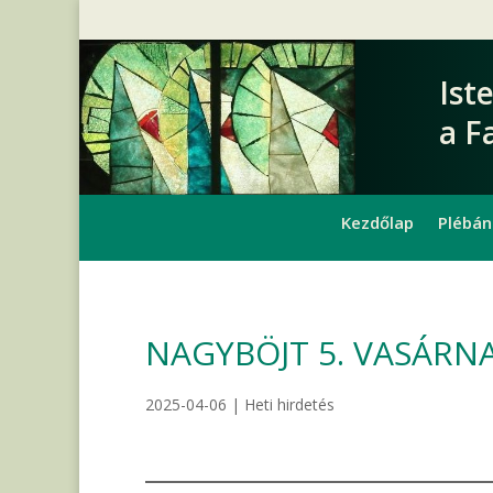
Ist
a F
Kezdőlap
Plébán
NAGYBÖJT 5. VASÁRNAP
2025-04-06
|
Heti hirdetés