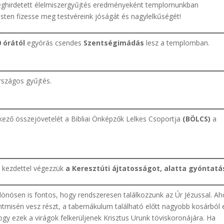
meghirdetett élelmiszergyűjtés eredményeként templomunkban
sten fizesse meg testvéreink jóságát és nagylelkűségét!
0 órától
egyórás csendes
Szentségimádás
lesz a templomban.
rszágos gyűjtés.
kező összejövetelét a Bibliai Önképzők Lelkes Csoportja
(BÖLCS)
a
i
kezdettel végezzük
a Keresztúti ájtatosságot, alatta gyóntatá
lönösen is fontos, hogy rendszeresen találkozzunk az Úr Jézussal. A
entmisén vesz részt, a tabernákulum található előtt nagyobb kosárból 
ogy ezek a virágok felkerüljenek Krisztus Urunk töviskoronájára. Ha