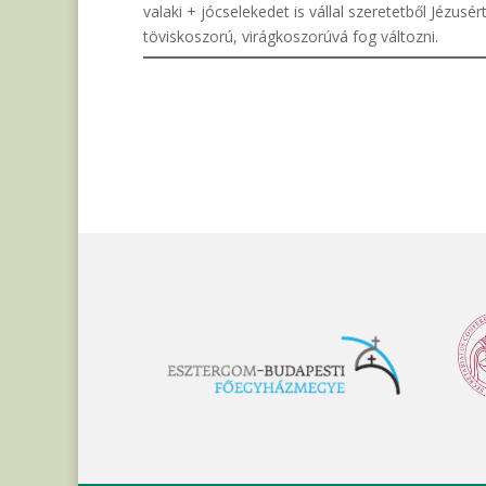
valaki + jócselekedet is vállal szeretetből Jézusé
töviskoszorú, virágkoszorúvá fog változni.