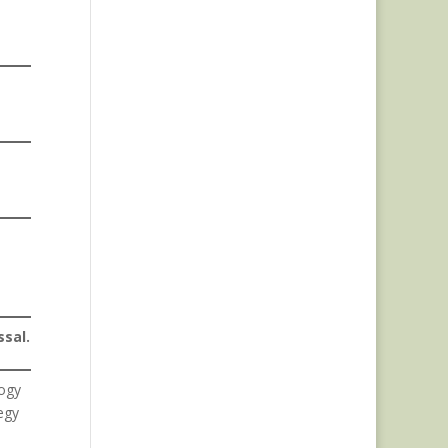
ssal.
hogy
egy