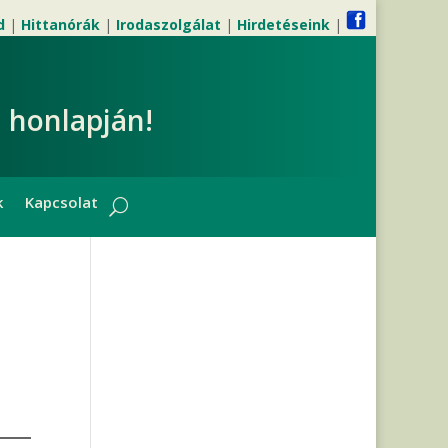
d
|
Hittanórák
|
Irodaszolgálat
|
Hirdetéseink
|
 honlapján!
k
Kapcsolat