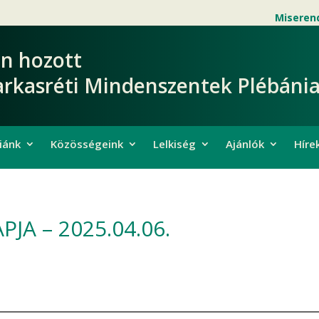
Miseren
en hozott
arkasréti Mindenszentek Plébánia
iánk
Közösségeink
Lelkiség
Ajánlók
Híre
JA – 2025.04.06.