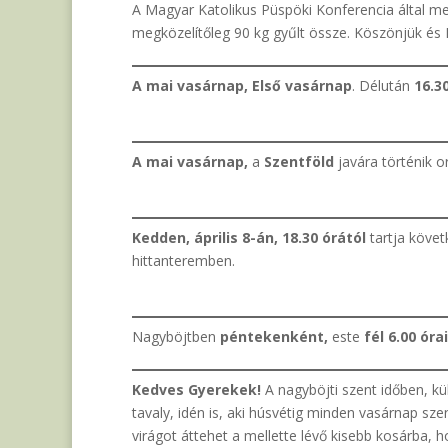
A Magyar Katolikus Püspöki Konferencia által 
megközelítőleg 90 kg gyűlt össze. Köszönjük és I
A mai vasárnap,
Első vasárnap
. Délután
16.3
A mai vasárnap,
a
Szentföld
javára történik o
Kedden, április 8-án, 18.30 órától
tartja követ
hittanteremben.
Nagyböjtben
péntekenként,
este
fél 6.00 óra
Kedves Gyerekek!
A nagyböjti szent időben, kü
tavaly, idén is, aki húsvétig minden vasárnap sz
virágot áttehet a mellette lévő kisebb kosárba, h