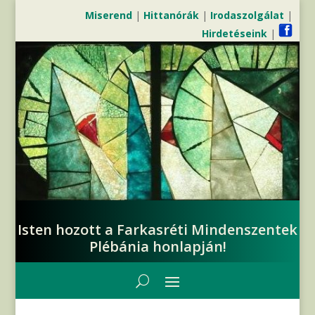
Miserend
|
Hittanórák
|
Irodaszolgálat
|
Hirdetéseink
|
Isten hozott a Farkasréti Mindenszentek
Plébánia honlapján!