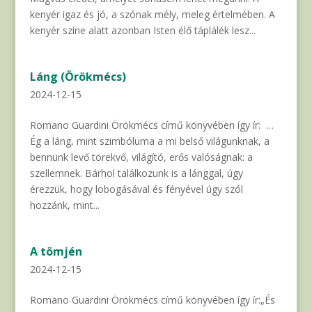
kenyér igaz és jó, a szónak mély, meleg értelmében. A
kenyér színe alatt azonban Isten élő táplálék lesz...
Láng (Örökmécs)
2024-12-15
Romano Guardini Örökmécs című könyvében így ír: …
Ég a láng, mint szimbóluma a mi belső világunknak, a
bennünk levő törekvő, világító, erős valóságnak: a
szellemnek. Bárhol találkozunk is a lánggal, úgy
érezzük, hogy lobogásával és fényével úgy szól
hozzánk, mint...
A tömjén
2024-12-15
Romano Guardini Örökmécs című könyvében így ír:„És