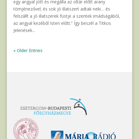
egy angyal jött és megálla az oltár előtt arany
tömjénezővel; és sok jó illatszert adtak neki… és
felszállt a jó illatszerek füstje a szentek imádságából,
az angyal kezéből Isten előtt.” Így beszél a Titkos
Jelenések...
« Older Entries