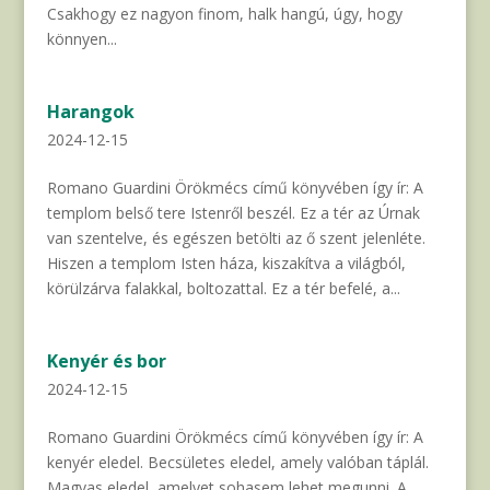
Csakhogy ez nagyon finom, halk hangú, úgy, hogy
könnyen...
Harangok
2024-12-15
Romano Guardini Örökmécs című könyvében így ír: A
templom belső tere Istenről beszél. Ez a tér az Úrnak
van szentelve, és egészen betölti az ő szent jelenléte.
Hiszen a templom Isten háza, kiszakítva a világból,
körülzárva falakkal, boltozattal. Ez a tér befelé, a...
Kenyér és bor
2024-12-15
Romano Guardini Örökmécs című könyvében így ír: A
kenyér eledel. Becsületes eledel, amely valóban táplál.
Magvas eledel, amelyet sohasem lehet megunni. A