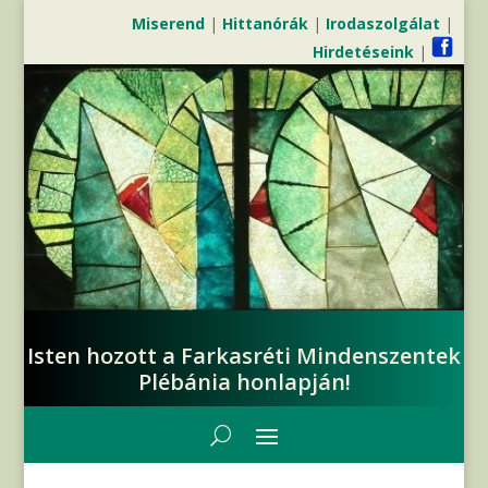
Miserend
|
Hittanórák
|
Irodaszolgálat
|
Hirdetéseink
|
Isten hozott a Farkasréti Mindenszentek
Plébánia honlapján!