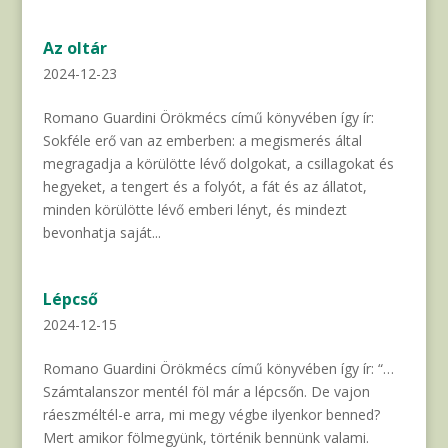
Az oltár
2024-12-23
Romano Guardini Örökmécs című könyvében így ír:
Sokféle erő van az emberben: a megismerés által
megragadja a körülötte lévő dolgokat, a csillagokat és
hegyeket, a tengert és a folyót, a fát és az állatot,
minden körülötte lévő emberi lényt, és mindezt
bevonhatja saját...
Lépcső
2024-12-15
Romano Guardini Örökmécs című könyvében így ír: “…
Számtalanszor mentél föl már a lépcsőn. De vajon
ráeszméltél-e arra, mi megy végbe ilyenkor benned?
Mert amikor fölmegyünk, történik bennünk valami.