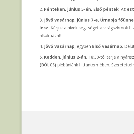
Pénteken, június 5-én, Első péntek
. Az
est
Jövő vasárnap, június 7-e, Úrnapja főünn
lesz.
Kérjük a hívek segítségét a virágszirmok b
alkalmával!
Jövő vasárnap
, egyben
Első vasárnap
. Dél
Kedden, június 2-án,
18:30-tól tarja a nyáris
(BÖLCS)
plébániánk hittantermében. Szeretettel