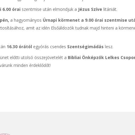
i 6.00 órai
szentmise után elmondjuk a
Jézus Szíve
litániát.
epén,
a hagyományos
Úrnapi körmenet
a 9.00 órai szentmise ut
iztosításához, amit az idén Elsőáldozók tudnak majd hinteni a körmen
után
16.30 órától
egyórás csendes
Szentségimádás
lesz.
zünet előtti utolsó összejövetelét a
Bibliai Önképzők Lelkes Csopor
 várunk minden érdeklődőt!