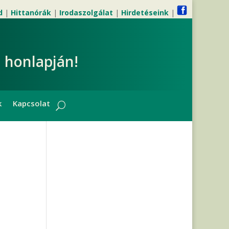
d
|
Hittanórák
|
Irodaszolgálat
|
Hirdetéseink
|
 honlapján!
k
Kapcsolat