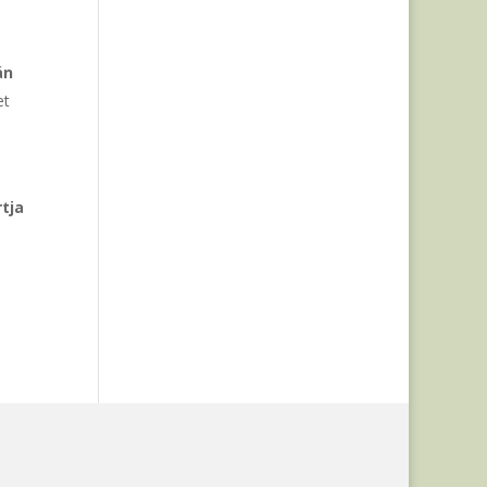
án
et
tja