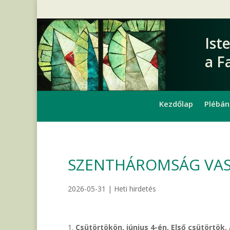
Ist
a F
Kezdőlap
Plébán
SZENTHÁROMSÁG VASÁR
2026-05-31
|
Heti hirdetés
Csütörtökön, június 4-én, Első csütörtök.