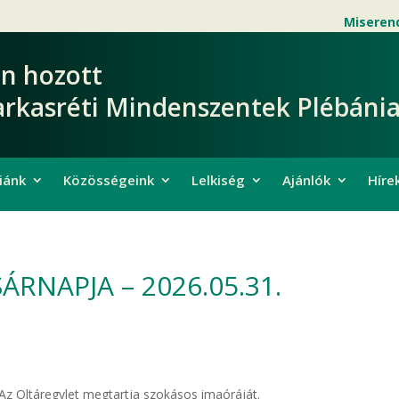
Miseren
en hozott
arkasréti Mindenszentek Plébánia
iánk
Közösségeink
Lelkiség
Ajánlók
Híre
NAPJA – 2026.05.31.
Az Oltáregylet megtartja szokásos imaóráját.