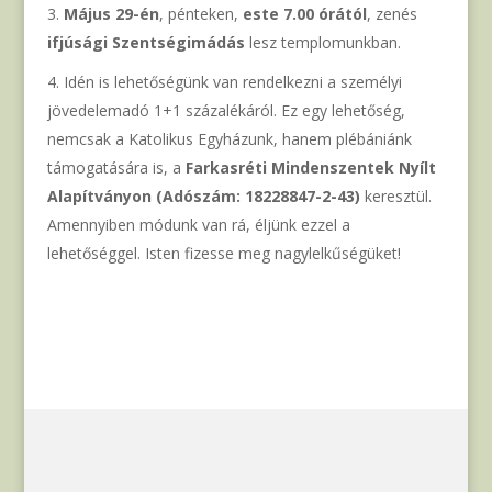
Május 29-én
, pénteken,
este 7.00 órától
, zenés
ifjúsági Szentségimádás
lesz templomunkban.
Idén is lehetőségünk van rendelkezni a személyi
jövedelemadó 1+1 százalékáról. Ez egy lehetőség,
nemcsak a Katolikus Egyházunk, hanem plébániánk
támogatására is, a
Farkasréti Mindenszentek Nyílt
Alapítványon (Adószám: 18228847-2-43)
keresztül.
Amennyiben módunk van rá, éljünk ezzel a
lehetőséggel. Isten fizesse meg nagylelkűségüket!