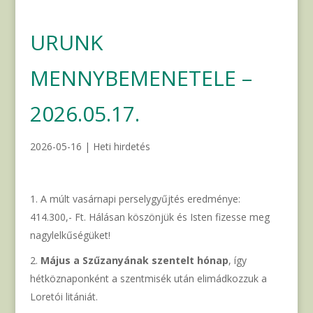
URUNK
MENNYBEMENETELE –
2026.05.17.
2026-05-16
|
Heti hirdetés
A múlt vasárnapi perselygyűjtés eredménye:
414.300,- Ft. Hálásan köszönjük és Isten fizesse meg
nagylelkűségüket!
Május a Szűzanyának szentelt hónap
, így
hétköznaponként a szentmisék után elimádkozzuk a
Loretói litániát.