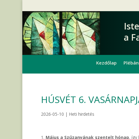
Ist
a F
Kezdőlap
Plébán
HÚSVÉT 6. VASÁRNAPJA
2026-05-10
|
Heti hirdetés
Május a Szűzanyának szentelt hónap
, íg