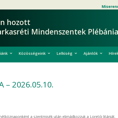
Miseren
en hozott
arkasréti Mindenszentek Plébánia
iánk
Közösségeink
Lelkiség
Ajánlók
Híre
 – 2026.05.10.
y hétköznaponként a szentmisék után elimádkozzuk a Loretói litániát.