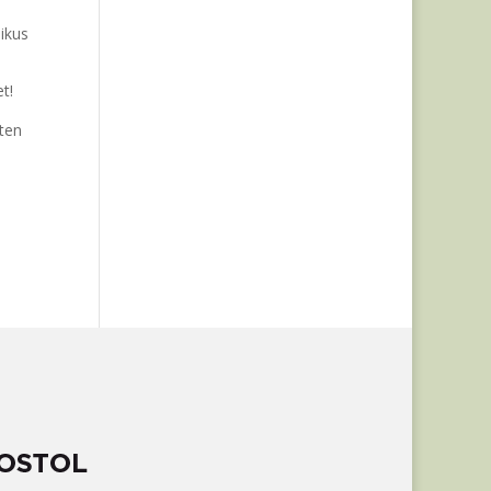
ikus
t!
ten