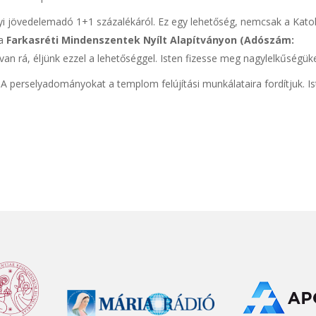
yi jövedelemadó 1+1 százalékáról. Ez egy lehetőség, nemcsak a Katol
 a
Farkasréti Mindenszentek Nyílt Alapítványon (Adószám:
n rá, éljünk ezzel a lehetőséggel. Isten fizesse meg nagylelkűségüke
 perselyadományokat a templom felújítási munkálataira fordítjuk. Is