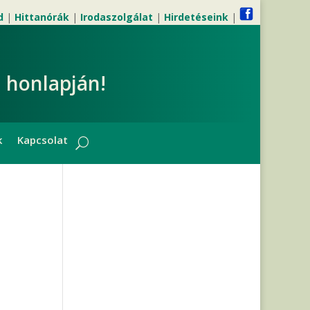
d
|
Hittanórák
|
Irodaszolgálat
|
Hirdetéseink
|
 honlapján!
k
Kapcsolat