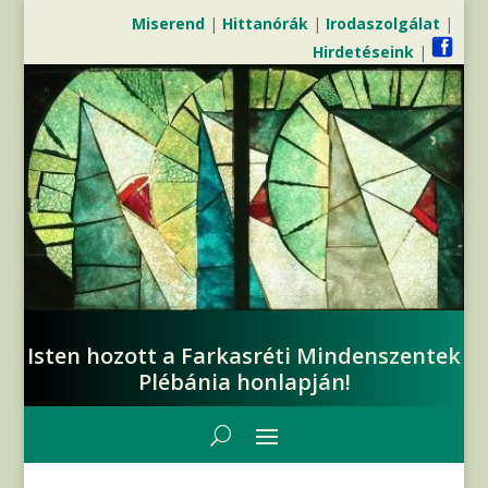
Miserend
|
Hittanórák
|
Irodaszolgálat
|
Hirdetéseink
|
Isten hozott a Farkasréti Mindenszentek
Plébánia honlapján!