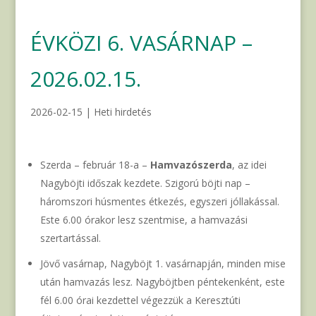
ÉVKÖZI 6. VASÁRNAP –
2026.02.15.
2026-02-15
|
Heti hirdetés
Szerda – február 18-a –
Hamvazószerda
, az idei
Nagyböjti időszak kezdete. Szigorú böjti nap –
háromszori húsmentes étkezés, egyszeri jóllakással.
Este 6.00 órakor lesz szentmise, a hamvazási
szertartással.
Jövő vasárnap, Nagyböjt 1. vasárnapján, minden mise
után hamvazás lesz. Nagyböjtben péntekenként, este
fél 6.00 órai kezdettel végezzük a Keresztúti