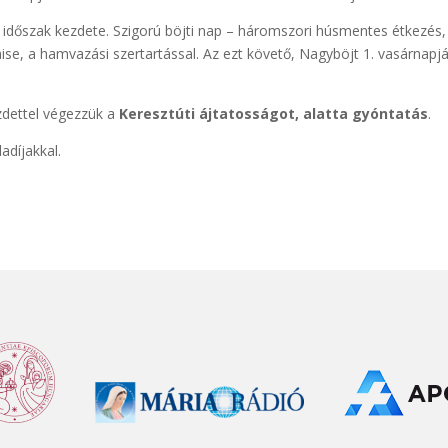
ti időszak kezdete. Szigorú böjti nap – háromszori húsmentes étkezés,
mise, a hamvazási szertartással. Az ezt követő, Nagyböjt 1. vasárnapj
zdettel végezzük a
Keresztúti ájtatosságot, alatta gyóntatás
.
adíjakkal.