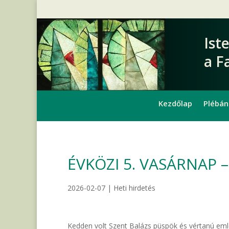
Ist
a F
Kezdőlap
Plébán
ÉVKÖZI 5. VASÁRNAP – 
2026-02-07
|
Heti hirdetés
Kedden volt Szent Balázs püspök és vértanú em