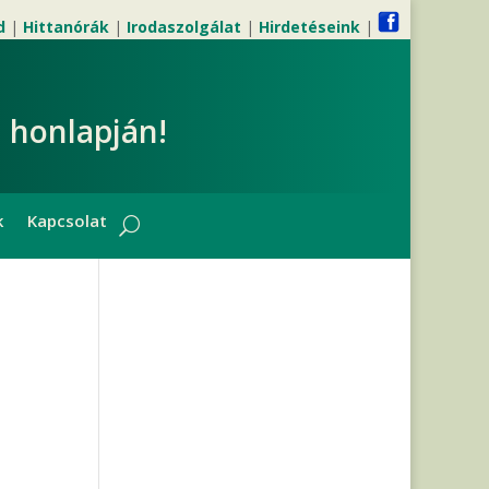
d
|
Hittanórák
|
Irodaszolgálat
|
Hirdetéseink
|
 honlapján!
k
Kapcsolat