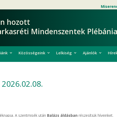
Miseren
en hozott
arkasréti Mindenszentek Plébánia
iánk
Közösségeink
Lelkiség
Ajánlók
Híre
2026.02.08.
léknapja. A szentmisék után
Balázs áldásban
részesítjük híveinket.