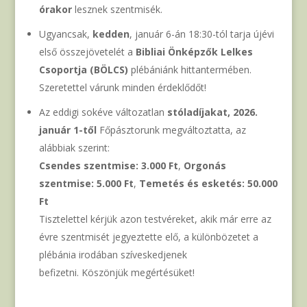
órakor
lesznek szentmisék.
Ugyancsak,
kedden
, január 6-án 18:30-tól tarja újévi
első összejövetelét a
Bibliai Önképzők Lelkes
Csoportja (BÖLCS)
plébániánk hittantermében.
Szeretettel várunk minden érdeklődőt!
Az eddigi sokéve változatlan
stóladíjakat, 2026.
január 1-től
Főpásztorunk megváltoztatta, az
alábbiak szerint:
Csendes szentmise: 3.000 Ft
,
Orgonás
szentmise: 5.000 Ft
,
Temetés és esketés: 50.000
Ft
Tisztelettel kérjük azon testvéreket, akik már erre az
évre szentmisét jegyeztette elő, a különbözetet a
plébánia irodában szíveskedjenek
befizetni. Köszönjük megértésüket!