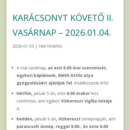
KARÁCSONYT KÖVETŐ II.
VASÁRNAP – 2026.01.04.
2026-01-03
|
Heti hirdetés
A mai vasárnap
, az esti 6.00 órai szentmisét,
egykori káplánunk, Mékli Attila atya
gyógyulásáért ajánljuk fel
. Imádkozzunk érte!
Hétfőn,
január
5-én, este
6.00 órakor
lesz
szentmise, ami egyben
Vízkereszt vigília miséje
is.
Kedden,
január 6-án
, Vízkereszt
ünnepnapján, ami
parancsolt ünnep
,
reggel 9.00-, és este 6.00