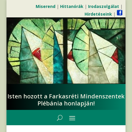
Miserend
|
Hittanórák
|
Irodaszolgálat
|
Hirdetéseink
|
Isten hozott a Farkasréti Mindenszentek
Plébánia honlapján!