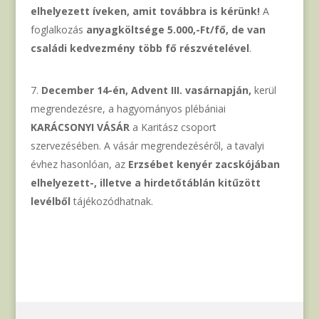
elhelyezett íveken, amit továbbra is kérünk!
A
foglalkozás
anyagköltsége 5.000,-Ft/fő, de van
családi kedvezmény több fő részvételével
.
December 14-én, Advent III. vasárnapján,
kerül
megrendezésre, a hagyományos plébániai
KARÁCSONYI VÁSÁR
a Karitász csoport
szervezésében. A vásár megrendezéséről, a tavalyi
évhez hasonlóan, az
Erzsébet kenyér zacskójában
elhelyezett-, illetve a hirdetőtáblán kitűzött
levélből
tájékozódhatnak.