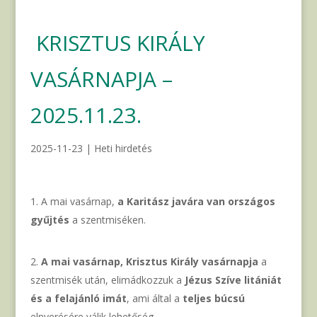
KRISZTUS KIRÁLY
VASÁRNAPJA –
2025.11.23.
2025-11-23
|
Heti hirdetés
A mai vasárnap,
a Karitász javára van országos
gyűjtés
a szentmiséken.
A mai vasárnap, Krisztus Király vasárnapja
a
szentmisék után, elimádkozzuk a
Jézus Szíve litániát
és a felajánló imát
, ami által a
teljes búcsú
elnyerésére válik lehetőség.