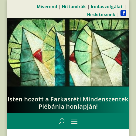
Miserend
|
Hittanórák
|
Irodaszolgálat
|
Hirdetéseink
|
Isten hozott a Farkasréti Mindenszentek
Plébánia honlapján!