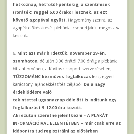
hétköznap, hétfőtől-péntekig, a szentmisék
(roráték) reggel 6.00 órakor lesznek, az ezt
követő agapéval együtt.
Hagyomány szerint, az
agapék előkészítését plébániai csoportjaink, megosztva
készítik.
Mint azt már hirdettük, november 29-én,
szombaton,
délután 3.00 órától 7.00 óráig a plébánia
hittantermében, a Karitász csoport szervezésében,
TŰZZOMÁNC kézműves foglalkozás
lesz
,
egyedi
karácsonyi ajándékkészítés céljából.
De a nagy
érdeklődésre való
tekintettel ugyanaznap délelőtt is indítunk egy
foglalkozást 9-12.00 óra között.
Aki ezután szeretne jelentkezni – A PLAKÁT
INFORMÁCIÓIVAL ELLENTÉTBEN – már csak erre az
időpontra tud regisztrálni az előtérben