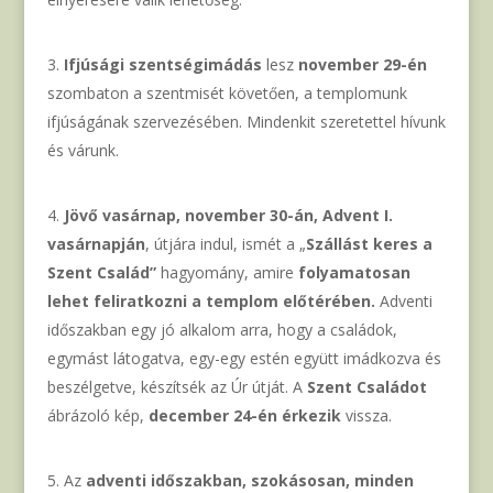
Ifjúsági szentségimádás
lesz
november 29-én
szombaton a szentmisét követően, a templomunk
ifjúságának szervezésében. Mindenkit szeretettel hívunk
és várunk.
Jövő vasárnap, november 30-án, Advent I.
vasárnapján
, útjára indul, ismét a „
Szállást keres a
Szent Család”
hagyomány, amire
folyamatosan
lehet feliratkozni a templom előtérében.
Adventi
időszakban egy jó alkalom arra, hogy a családok,
egymást látogatva, egy-egy estén együtt imádkozva és
beszélgetve, készítsék az Úr útját. A
Szent Családot
ábrázoló kép,
december 24-én érkezik
vissza.
Az
adventi időszakban, szokásosan, minden