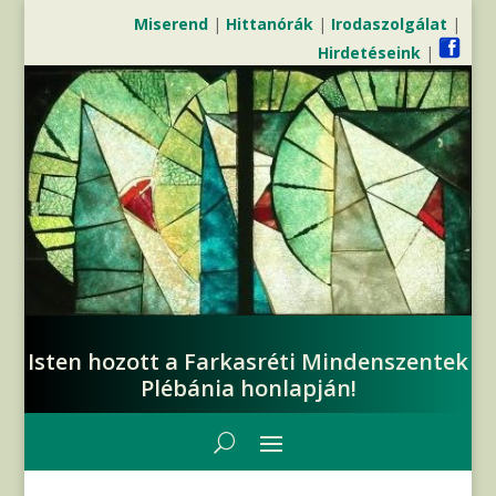
Miserend
|
Hittanórák
|
Irodaszolgálat
|
Hirdetéseink
|
Isten hozott a Farkasréti Mindenszentek
Plébánia honlapján!