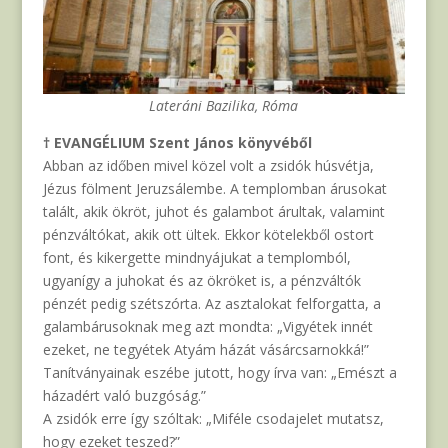
Lateráni Bazilika, Róma
† EVANGÉLIUM Szent János könyvéből
Abban az időben mivel közel volt a zsidók húsvétja,
Jézus fölment Jeruzsálembe. A templomban árusokat
talált, akik ökröt, juhot és galambot árultak, valamint
pénzváltókat, akik ott ültek. Ekkor kötelekből ostort
font, és kikergette mindnyájukat a templomból,
ugyanígy a juhokat és az ökröket is, a pénzváltók
pénzét pedig szétszórta. Az asztalokat felforgatta, a
galambárusoknak meg azt mondta: „Vigyétek innét
ezeket, ne tegyétek Atyám házát vásárcsarnokká!”
Tanítványainak eszébe jutott, hogy írva van: „Emészt a
házadért való buzgóság.”
A zsidók erre így szóltak: „Miféle csodajelet mutatsz,
hogy ezeket teszed?”