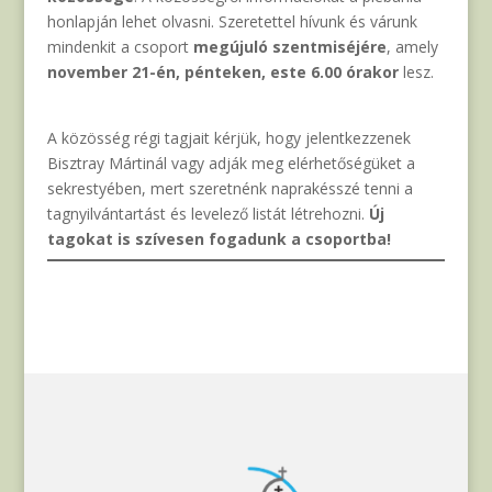
honlapján lehet olvasni. Szeretettel hívunk és várunk
mindenkit a csoport
megújuló szentmiséjére
, amely
november 21-én, pénteken, este 6.00 órakor
lesz.
A közösség régi tagjait kérjük, hogy jelentkezzenek
Bisztray Mártinál vagy adják meg elérhetőségüket a
sekrestyében, mert szeretnénk naprakésszé tenni a
tagnyilvántartást és levelező listát létrehozni.
Új
tagokat is szívesen fogadunk a csoportba!