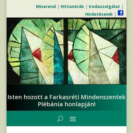
Miserend
|
Hittanórák
|
Irodaszolgálat
|
Hirdetéseink
|
Isten hozott a Farkasréti Mindenszentek
Plébánia honlapján!