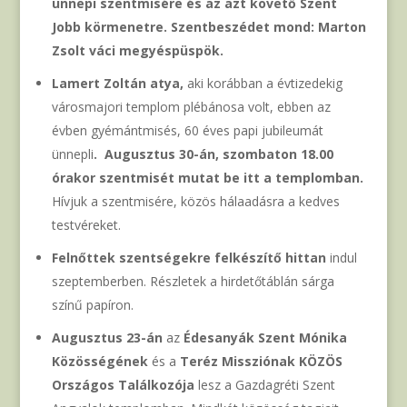
ünnepi szentmisére és az azt követő Szent
Jobb körmenetre. Szentbeszédet mond: Marton
Zsolt váci megyéspüspök.
Lamert Zoltán atya,
aki korábban a évtizedekig
városmajori templom plébánosa volt, ebben az
évben gyémántmisés, 60 éves papi jubileumát
ünnepli
. Augusztus 30-án, szombaton 18.00
órakor szentmisét mutat be itt a templomban.
Hívjuk a szentmisére, közös hálaadásra a kedves
testvéreket.
Felnőttek szentségekre felkészítő hittan
indul
szeptemberben. Részletek a hirdetőtáblán sárga
színű papíron.
Augusztus 23-án
az
Édesanyák Szent Mónika
Közösségének
és a
Teréz Missziónak
KÖZÖS
Országos Találkozója
lesz a Gazdagréti Szent