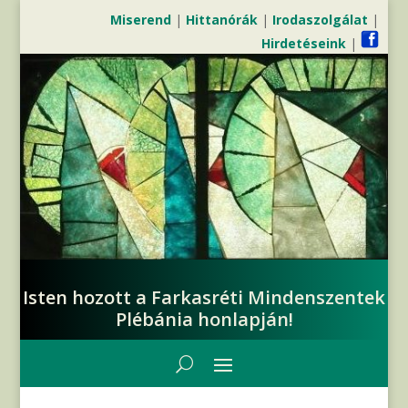
Miserend
|
Hittanórák
|
Irodaszolgálat
|
Hirdetéseink
|
Isten hozott a Farkasréti Mindenszentek
Plébánia honlapján!