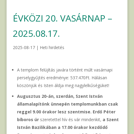
ÉVKÖZI 20. VASÁRNAP –
2025.08.17.
2025-08-17
|
Heti hirdetés
A templom felújítás javára történt múlt vasárnapi
perselygyűjtés eredménye: 537.470Ft. Hálásan
köszönjük és Isten áldja meg nagylelkűségüket!
Augusztus 20-án, szerdán, Szent István
államalapítónk ünnepén templomunkban csak
reggel 9.00 órakor lesz szentmise.
Erdő Péter
bíboros úr
szeretettel hív és vár mindenkit,
a Szent
István Bazilikában a 17.00 órakor kezdődő