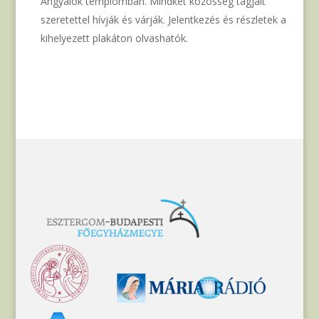
Angyalok templomban. Mindkét közösség tagjait
szeretettel hívják és várják. Jelentkezés és részletek a
kihelyezett plakáton olvashatók.