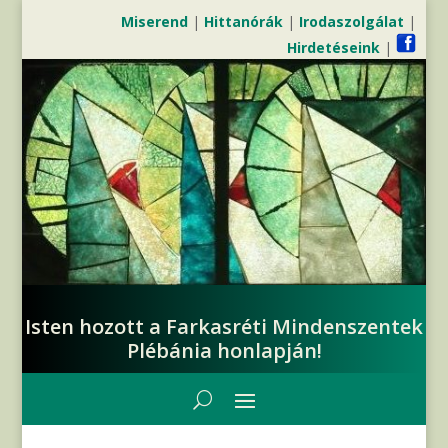
Miserend
|
Hittanórák
|
Irodaszolgálat
|
Hirdetéseink
|
Isten hozott a Farkasréti Mindenszentek
Plébánia honlapján!