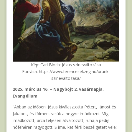
Kép: Carl Bloch: Jézus színeváltozása
Forrása: https://www.ferencesekzeg.hu/urunk-
szinevaltozasa/
2025. március 16. – Nagyböjt 2. vasárnapja,
Evangélium
“Abban az időben: Jézus kiválasztotta Pétert, Jánost és
Jakabot, és fölment velük a hegyre imádkozni. Míg
imádkozott, arca teljesen átváltozott, ruhája pedig
hófehéren ragyogott. S íme, két férfi beszélgetett vele: