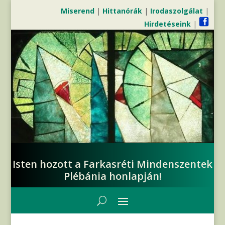
Miserend
|
Hittanórák
|
Irodaszolgálat
|
Hirdetéseink
|
Isten hozott a Farkasréti Mindenszentek
Plébánia honlapján!