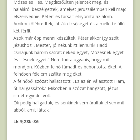
Mózes és Illés. Megdicsőülten jelentek meg, és
haláláról beszélgettek, amelyet Jeruzsálemben kell majd
elszenvednie. Pétert és társait elnyomta az álom.
Amikor fölébredtek, látták dicsőségét és a mellette álló
két férfit.
Azok már épp menni készültek. Péter akkor így szólt
Jézushoz: „Mester, jó nekünk itt lennünk! Hadd
csináljunk három sátrat: neked egyet, Mózesnek egyet
és Illésnek egyet.” Nem tudta ugyanis, hogy mit
mondjon. Közben felhő támadt és beborította őket. A
felhőben félelem szállta meg őket.
A felhőből szózat hallatszott: „Ez az én választott Fiam,
őt hallgassátok.” Miközben a szózat hangzott, Jézus
ismét egyedül volt.
Ők pedig hallgattak, és senkinek sem árultak el semmit
abból, amit láttak.”
Lk 9,28b-36