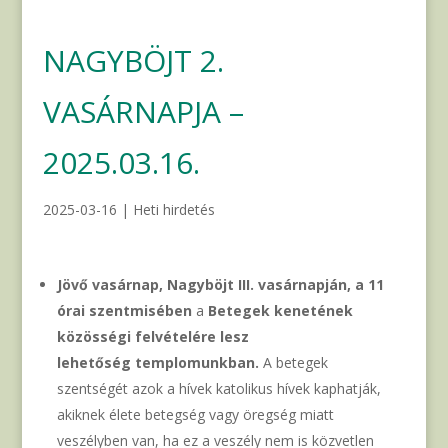
NAGYBÖJT 2.
VASÁRNAPJA –
2025.03.16.
2025-03-16
|
Heti hirdetés
Jövő vasárnap, Nagyböjt III. vasárnapján, a 11
órai szentmisében
a
Betegek kenetének
közösségi felvételére lesz
lehetőség
templomunkban.
A betegek
szentségét azok a hívek katolikus hívek kaphatják,
akiknek élete betegség vagy öregség miatt
veszélyben van, ha ez a veszély nem is közvetlen