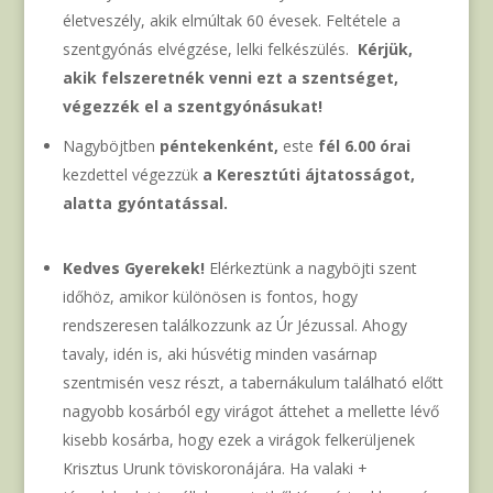
életveszély, akik elmúltak 60 évesek. Feltétele a
szentgyónás elvégzése, lelki felkészülés.
Kérjük,
akik felszeretnék venni ezt a szentséget,
végezzék el a szentgyónásukat!
Nagyböjtben
péntekenként,
este
fél 6.00 órai
kezdettel végezzük
a Keresztúti ájtatosságot,
alatta gyóntatással.
Kedves Gyerekek!
Elérkeztünk a nagyböjti szent
időhöz, amikor különösen is fontos, hogy
rendszeresen találkozzunk az Úr Jézussal. Ahogy
tavaly, idén is, aki húsvétig minden vasárnap
szentmisén vesz részt, a tabernákulum található előtt
nagyobb kosárból egy virágot áttehet a mellette lévő
kisebb kosárba, hogy ezek a virágok felkerüljenek
Krisztus Urunk töviskoronájára. Ha valaki +