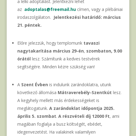
a lelki adoptálást. Jelentkezni lehet
az
adoptalas@freemail.hu
címen, vagy a plébániai
irodaszolgálaton.
Jelentkezési határidő: március
21. péntek.
Előre jelezzük, hogy templomunk
tavaszi
nagytakarítása március 29-én
,
szombaton, 9.00
órától
lesz. Számítunk a kedves testvérek
segítségére. Minden kézre szükség van!
A
Szent Évben
is indulunk zarándoklatra, utunk
következő állomása
Mátraverebély-Szentkút
lesz.
A kegyhely mellett más érdekességeket is
meglátogatunk.
A zarándoklat időpontja 2025.
április 5. szombat
.
A részvételi díj 12000 Ft
, ami
magában foglalja a busz költségét, ebédet,
idegenvezetést. Ha valakinek valamilyen