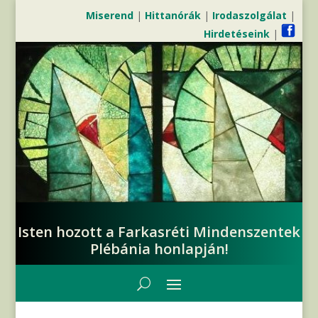
Miserend
|
Hittanórák
|
Irodaszolgálat
|
Hirdetéseink
|
Isten hozott a Farkasréti Mindenszentek
Plébánia honlapján!