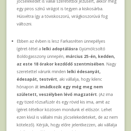
jócselekedet is vállal szeretetből Jézusért, akkor még
egy piros színű virágot is tegyen a kiskosárba.
Húsvétra így a töviskoszorú, virágkoszorúvá fog
változni.
Ebben az évben is lesz Farkasréten ünnepélyes
ígéret-tétel a
lelki adoptálásra
Gyümölcsoltó
Boldogasszony ünnepén,
március 25-én, kedden,
az este 18 órakor kezdődő szentmisében
. Nagy
szeretettel várunk minden
lelki édesanyát,
édesapát, testvért
, aki vállalja, hogy kilenc
hónapon át
imádkozik egy még meg nem
született, veszélyben lévő magzatért
. (Az ima
egy tized rózsafüzér és egy rövid kis ima, amit az
ígéret-tételkor közösen mondunk el először. Lehet
ezen kívül is vállalni más jócselekedeteket, de az nem
kötelező). Kérjük, hogy előre jelentkezzen, aki vállalja