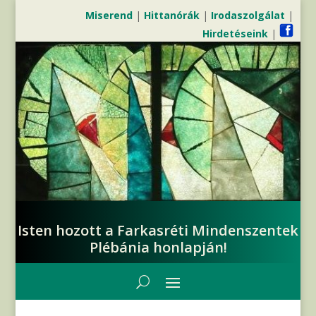
Miserend
|
Hittanórák
|
Irodaszolgálat
|
Hirdetéseink
|
Isten hozott a Farkasréti Mindenszentek
Plébánia honlapján!