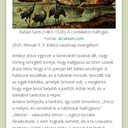
Rafael Santi (1483–1520): A csodálatos halfogás
Forrás:
arcanum.com
2025. február 9. 5. évközi vasárnap evangélium
Amikor Jézus egyszer a Genezáret tavánál állt, nagy
tömeg sereglett köréje, hogy hallgassa az Isten szavát.
Jézus látta, hogy a tó partján két bárka vesztegel. A
halászok kiszálltak, és a hálóikat mosták. Beszállt hát
az egyik bárkába, amelyik Simoné volt, s megkérte,
hogy vigye kissé beljebb a parttól. Aztán leült, és a
bárkából tanította a népet.
Amikor befejezte a tanítást, így szólt Simonhoz: „Evezz
a mélyre, és vessétek ki a hálótokat halfogásra.”
„Mester – válaszolta Simon –, egész éjszaka
fáradoztunk, s nem fogtunk semmit, de a te szavadra,
kivetem a hálót.” Meg is tette, s annyi halat fogtak,