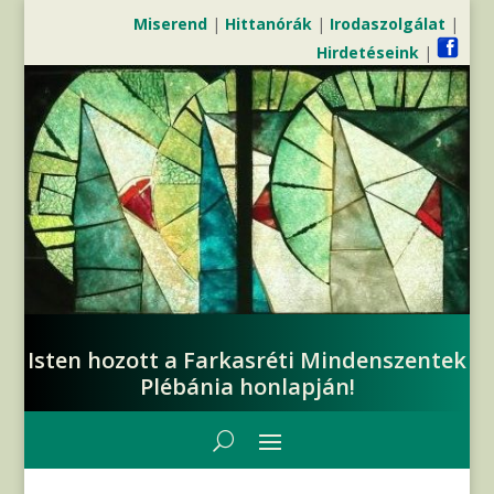
Miserend
|
Hittanórák
|
Irodaszolgálat
|
Hirdetéseink
|
Isten hozott a Farkasréti Mindenszentek
Plébánia honlapján!