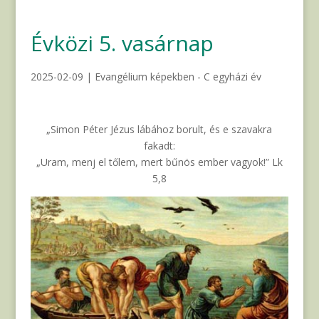
Évközi 5. vasárnap
2025-02-09
|
Evangélium képekben - C egyházi év
„Simon Péter Jézus lábához borult, és e szavakra
fakadt:
„Uram, menj el tőlem, mert bűnös ember vagyok!” Lk
5,8