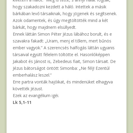
hogy szakadozni kezdett a háló. Intettek a másik
bárkában levő társaiknak, hogy jöjjenek és segítsenek.
Azok odamentek, és úgy megtöltötték mind a két
bárkát, hogy majdnem elsüllyedt.
Ennek láttán Simon Péter Jézus lábához borult, és e
szavakra fakadt: „Uram, menj el tőlem, mert bűnös
ember vagyok.” A szerencsés halfogás láttán ugyanis
társaival együtt félelem töltötte el. Hasonlóképpen
Jakabot és Jánost is, Zebedeus fiait, Simon társait. De
Jézus bátorságot öntött Simonba: „Ne félj! Ezentúl
emberhalász leszel.”
Erre partra vonták hajóikat, és mindenüket elhagyva
követték Jézust.
Ezek az evangélium igéi.
Lk 5,1-11