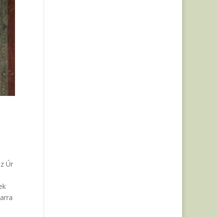
az Úr
ek
 arra