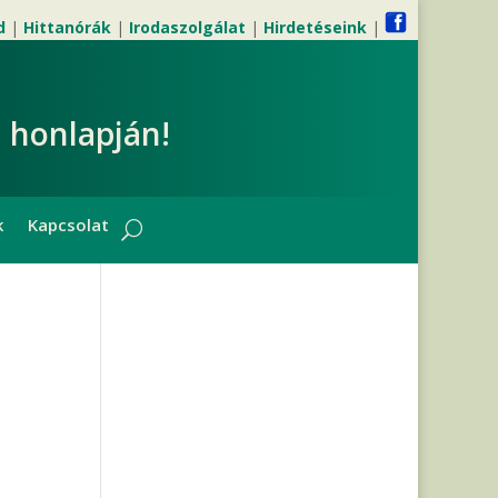
d
|
Hittanórák
|
Irodaszolgálat
|
Hirdetéseink
|
 honlapján!
k
Kapcsolat