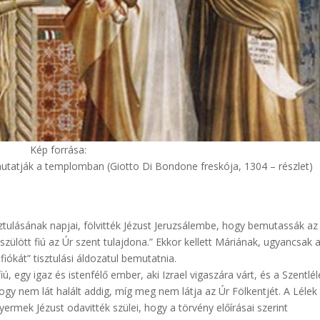
Kép forrása:
utatják a templomban (Giotto Di Bondone freskója, 1304 – részlet)
ztulásának napjai, fölvitték Jézust Jeruzsálembe, hogy bemutassák az
szülött fiú az Úr szent tulajdona.” Ekkor kellett Máriának, ugyancsak 
fiókát” tisztulási áldozatul bemutatnia.
, egy igaz és istenfélő ember, aki Izrael vigaszára várt, és a Szentlél
hogy nem lát halált addig, míg meg nem látja az Úr Fölkentjét. A Lélek
rmek Jézust odavitték szülei, hogy a törvény előírásai szerint