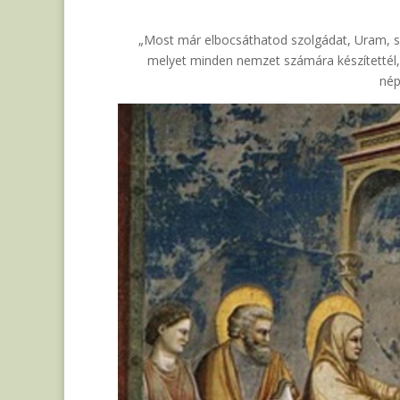
„Most már elbocsáthatod szolgádat, Uram, s
melyet minden nemzet számára készítettél, 
nép