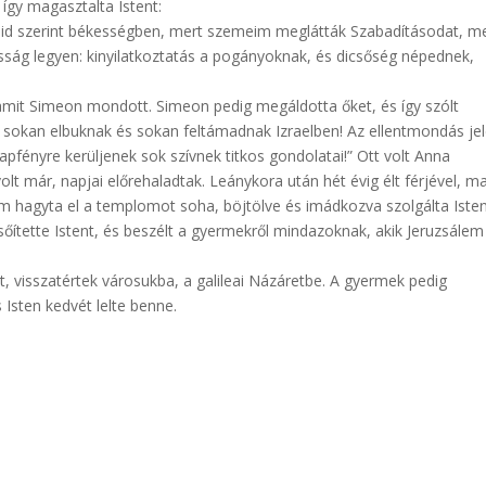
 így magasztalta Istent:
id szerint békességben, mert szemeim meglátták Szabadításodat, me
ság legyen: kinyilatkoztatás a pogányoknak, és dicsőség népednek,
 amit Simeon mondott. Simeon pedig megáldotta őket, és így szólt
 sokan elbuknak és sokan feltámadnak Izraelben! Az ellentmondás je
 napfényre kerüljenek sok szívnek titkos gondolatai!” Ott volt Anna
volt már, napjai előrehaladtak. Leánykora után hét évig élt férjével, m
 hagyta el a templomot soha, böjtölve és imádkozva szolgálta Iste
sőítette Istent, és beszélt a gyermekről mindazoknak, akik Jeruzsálem
, visszatértek városukba, a galileai Názáretbe. A gyermek pedig
 Isten kedvét lelte benne.