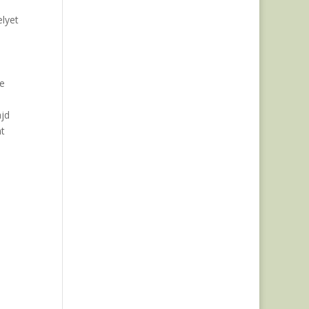
lyet
le
ajd
nt