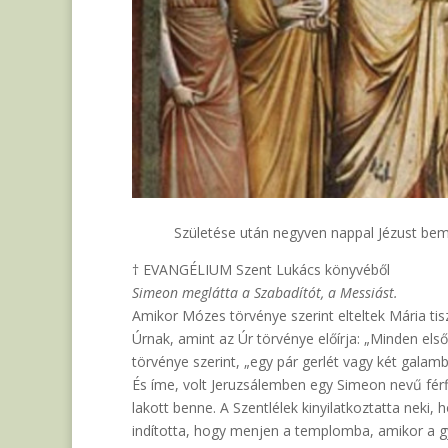
Születése után negyven nappal Jézust bem
† EVANGÉLIUM Szent Lukács könyvéből
Simeon meglátta a Szabadítót, a Messiást.
Amikor Mózes törvénye szerint elteltek Mária tis
Úrnak, amint az Úr törvénye előírja: „Minden első
törvénye szerint, „egy pár gerlét vagy két galamb
És íme, volt Jeruzsálemben egy Simeon nevű férfiú
lakott benne. A Szentlélek kinyilatkoztatta neki, 
indította, hogy menjen a templomba, amikor a gye