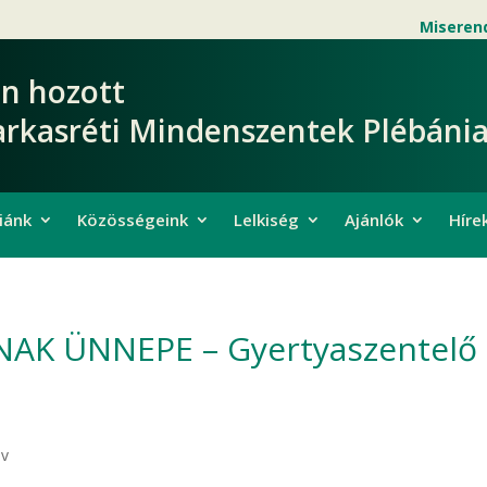
Miseren
en hozott
arkasréti Mindenszentek Plébánia
iánk
Közösségeink
Lelkiség
Ajánlók
Híre
K ÜNNEPE – Gyertyaszentelő
év