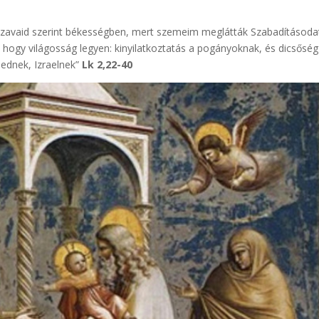
zavaid szerint békességben, mert szemeim meglátták Szabadításoda
hogy világosság legyen: kinyilatkoztatás a pogányoknak, és dicsőség
ednek, Izraelnek”
Lk 2,22-40