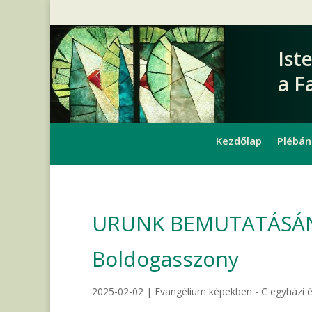
Ist
a F
Kezdőlap
Plébán
URUNK BEMUTATÁSÁNA
Boldogasszony
2025-02-02
|
Evangélium képekben - C egyházi 