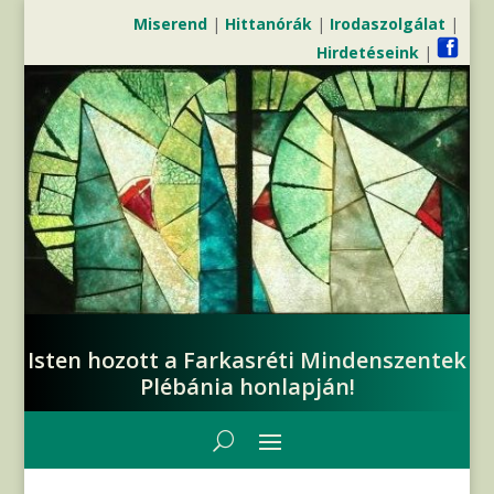
Miserend
|
Hittanórák
|
Irodaszolgálat
|
Hirdetéseink
|
Isten hozott a Farkasréti Mindenszentek
Plébánia honlapján!