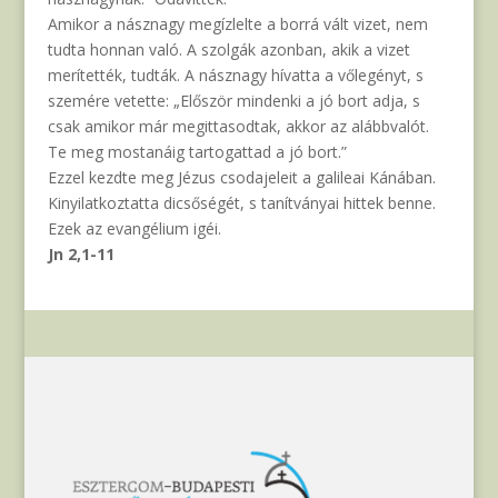
Amikor a násznagy megízlelte a borrá vált vizet, nem
tudta honnan való. A szolgák azonban, akik a vizet
merítették, tudták. A násznagy hívatta a vőlegényt, s
szemére vetette: „Először mindenki a jó bort adja, s
csak amikor már megittasodtak, akkor az alábbvalót.
Te meg mostanáig tartogattad a jó bort.”
Ezzel kezdte meg Jézus csodajeleit a galileai Kánában.
Kinyilatkoztatta dicsőségét, s tanítványai hittek benne.
Ezek az evangélium igéi.
Jn 2,1-11