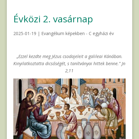
Évközi 2. vasárnap
2025-01-19
|
Evangélium képekben - C egyházi év
„
Ezzel kezdte meg Jézus csodajeleit a galileai Kánában.
Kinyilatkoztatta dicsőségét, s tanítványai hittek benne.” Jn
2,11