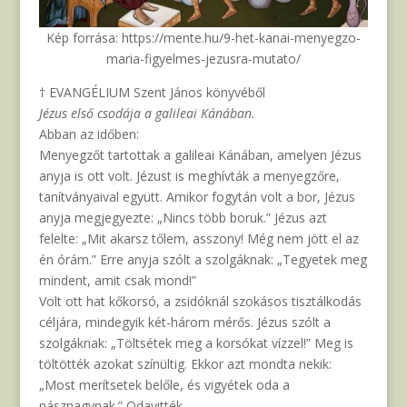
Kép forrása: https://mente.hu/9-het-kanai-menyegzo-
maria-figyelmes-jezusra-mutato/
† EVANGÉLIUM Szent János könyvéből
Jézus első csodája a galileai Kánában.
Abban az időben:
Menyegzőt tartottak a galileai Kánában, amelyen Jézus
anyja is ott volt. Jézust is meghívták a menyegzőre,
tanítványaival együtt. Amikor fogytán volt a bor, Jézus
anyja megjegyezte: „Nincs több boruk.” Jézus azt
felelte: „Mit akarsz tőlem, asszony! Még nem jött el az
én órám.” Erre anyja szólt a szolgáknak: „Tegyetek meg
mindent, amit csak mond!”
Volt ott hat kőkorsó, a zsidóknál szokásos tisztálkodás
céljára, mindegyik két-három mérős. Jézus szólt a
szolgáknak: „Töltsétek meg a korsókat vízzel!” Meg is
töltötték azokat színültig. Ekkor azt mondta nekik:
„Most merítsetek belőle, és vigyétek oda a
násznagynak.” Odavitték.