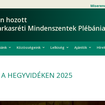
Miseren
en hozott
arkasréti Mindenszentek Plébánia
iánk
Közösségeink
Lelkiség
Ajánlók
Híre
A HEGYVIDÉKEN 2025