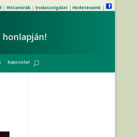
d
|
Hittanórák
|
Irodaszolgálat
|
Hirdetéseink
|
 honlapján!
k
Kapcsolat