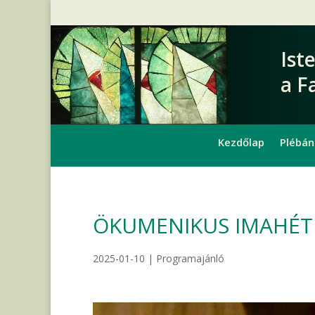
Ist
a F
Kezdőlap
Plébán
ÖKUMENIKUS IMAHÉT 
2025-01-10
|
Programajánló