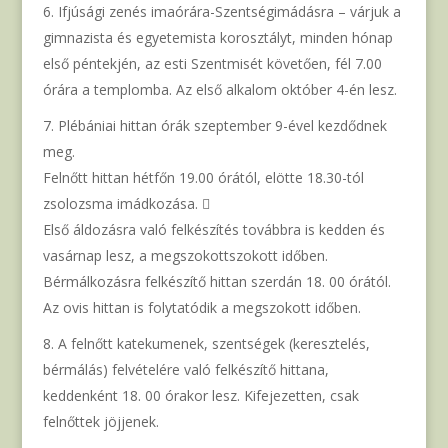
Ifjúsági zenés imaórára-Szentségimádásra – várjuk a
gimnazista és egyetemista korosztályt, minden hónap
első péntekjén, az esti Szentmisét követően, fél 7.00
órára a templomba. Az első alkalom október 4-én lesz.
Plébániai hittan órák szeptember 9-ével kezdődnek
meg.
Felnőtt hittan hétfőn 19.00 órától, elötte 18.30-tól
zsolozsma imádkozása. 
Első áldozásra való felkészítés továbbra is kedden és
vasárnap lesz, a megszokottszokott időben.
Bérmálkozásra felkészítő hittan szerdán 18. 00 órától.
Az ovis hittan is folytatódik a megszokott időben.
A felnőtt katekumenek, szentségek (keresztelés,
bérmálás) felvételére való felkészítő hittana,
keddenként 18. 00 órakor lesz. Kifejezetten, csak
felnőttek jöjjenek.