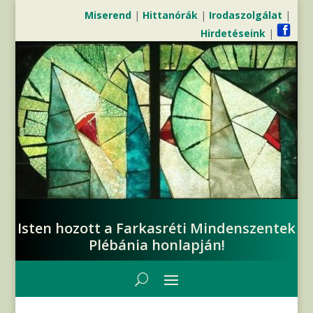
Miserend
|
Hittanórák
|
Irodaszolgálat
|
Hirdetéseink
|
Isten hozott a Farkasréti Mindenszentek
Plébánia honlapján!