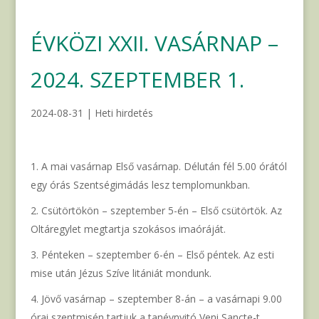
ÉVKÖZI XXII. VASÁRNAP –
2024. SZEPTEMBER 1.
2024-08-31
|
Heti hirdetés
A mai vasárnap Első vasárnap. Délután fél 5.00 órától
egy órás Szentségimádás lesz templomunkban.
Csütörtökön – szeptember 5-én – Első csütörtök. Az
Oltáregylet megtartja szokásos imaóráját.
Pénteken – szeptember 6-én – Első péntek. Az esti
mise után Jézus Szíve litániát mondunk.
Jövő vasárnap – szeptember 8-án – a vasárnapi 9.00
órai szentmisén tartjuk a tanévnyitó Veni Sancte-t.