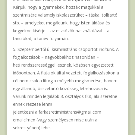
Kérjük, hogy a gyermekek, hozzák magukkal a
szentmisére valamely iskolaszerüket – táska, tolltartó
stb. – amelyeket megáldunk, hogy Isten áldása és
kegyelme kísérje – az eszközök használatával – a
tanulókat, a tanév folyamán.
Szeptembertől új kisministráns csoportot indítunk. A
foglalkozások – nagyobbakhoz hasonlóan –
heti rendszerességgel lesznek, közösen egyeztetett
időpontban. A fiatalok által vezetett foglalkozásokon a
cél nem csak a liturgia mélyebb megismerése, hanem
egy állandó, összetartó közösség létrehozása is.
Várunk minden legalább 3. osztályos fiút, aki szeretne
ennek részese lenni!
Jelentkezni a farkasretiministrans@gmail.com
emailcímen (vagy személyesen mise után a
sekrestyében) lehet.