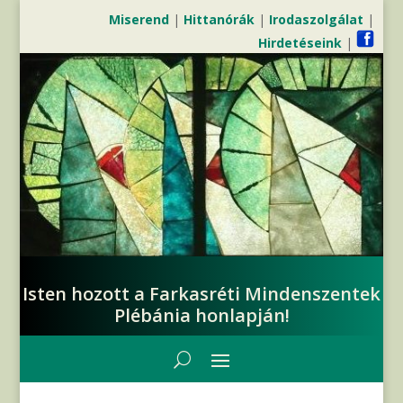
Miserend
|
Hittanórák
|
Irodaszolgálat
|
Hirdetéseink
|
Isten hozott a Farkasréti Mindenszentek
Plébánia honlapján!