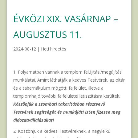
ÉVKÖZI XIX. VASÁRNAP –
AUGUSZTUS 11.
2024-08-12
|
Heti hirdetés
Folyamatban vannak a templom felújítási/megújítási
munkálatai. Amint láthatják a kedves Testvérek, az oltár
és a tabernákulum mögötti falfelület, illetve a
templomhajó további falfelületei letisztításra kerültek.
Köszönjük a szombati takarításban résztvevő
Testvérek segítségét és munkáját! Isten fizesse meg
áldozatvállalásukat!
Köszönjük a kedves Testvéreknek, a nagylelkű