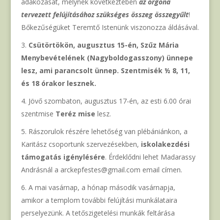
adakozását, melynek következtében
az orgona
tervezett felújításához szükséges összeg összegyűlt
!
Bőkezűségüket Teremtő Istenünk viszonozza áldásával.
Csütörtökön, augusztus 15-én, Szűz Mária
Menybevételének (Nagyboldogasszony) ünnepe
lesz, ami parancsolt ünnep. Szentmisék ½ 8, 11,
és 18 órakor lesznek.
Jövő szombaton, augusztus 17-én, az esti 6.00 órai
szentmise
Teréz mise
lesz.
Rászorulok részére lehetőség van plébániánkon, a
Karitász csoportunk szervezésekben,
iskolakezdési
támogatás igénylésére
. Érdeklődni lehet Madarassy
Andrásnál a arckepfestes@gmail.com email címen.
A mai vasárnap, a hónap második vasárnapja,
amikor a templom további felújítási munkálataira
perselyezünk. A tetőszigetelési munkák feltárása