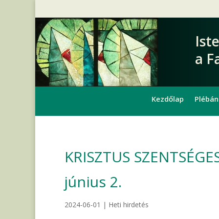
Ist
a F
Kezdőlap
Plébán
KRISZTUS SZENTSÉGES 
június 2.
2024-06-01
|
Heti hirdetés