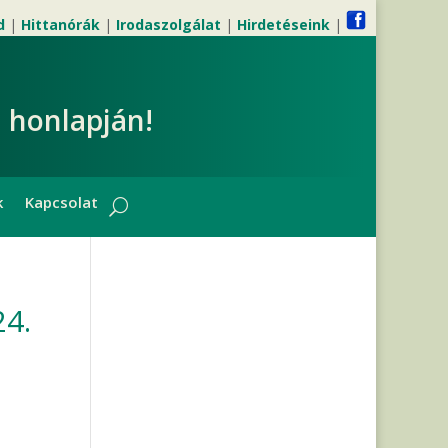
d
|
Hittanórák
|
Irodaszolgálat
|
Hirdetéseink
|
 honlapján!
k
Kapcsolat
4.