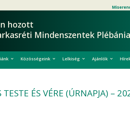
Miseren
en hozott
arkasréti Mindenszentek Plébánia
iánk
Közösségeink
Lelkiség
Ajánlók
Híre
TESTE ÉS VÉRE (ÚRNAPJA) – 202