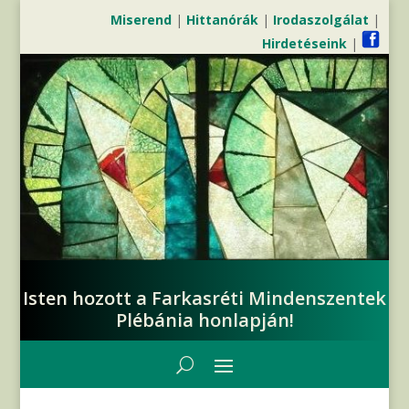
Miserend
|
Hittanórák
|
Irodaszolgálat
|
Hirdetéseink
|
Isten hozott a Farkasréti Mindenszentek
Plébánia honlapján!