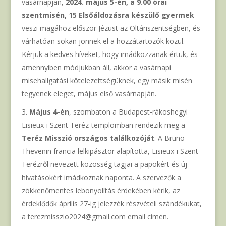
vasárnapján,
2024. május 5-én, a 9.00 órai
szentmisén, 15 Elsőáldozásra készülő gyermek
veszi magához először Jézust az Oltáriszentségben, és
várhatóan sokan jönnek el a hozzátartozók közül.
Kérjük a kedves híveket, hogy imádkozzanak értük, és
amennyiben módjukban áll, akkor a vasárnapi
misehallgatási kötelezettségüknek, egy másik misén
tegyenek eleget, május első vasárnapján.
Május 4-én
, szombaton a Budapest-rákoshegyi
Lisieux-i Szent Teréz-templomban rendezik meg a
Teréz Misszió országos találkozóját
. A Bruno
Thevenin francia lelkipásztor alapította, Lisieux-i Szent
Terézről nevezett közösség tagjai a papokért és új
hivatásokért imádkoznak naponta. A szervezők a
zökkenőmentes lebonyolítás érdekében kérik, az
érdeklődők április 27-ig jelezzék részvételi szándékukat,
a terezmisszio2024@gmail.com email címen.