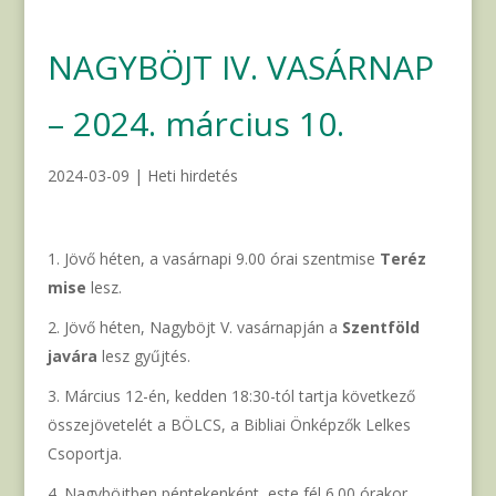
NAGYBÖJT IV. VASÁRNAP
– 2024. március 10.
2024-03-09
|
Heti hirdetés
Jövő héten, a vasárnapi 9.00 órai szentmise
Teréz
mise
lesz.
Jövő héten, Nagyböjt V. vasárnapján a
Szentföld
javára
lesz gyűjtés.
Március 12-én, kedden 18:30-tól tartja következő
összejövetelét a BÖLCS, a Bibliai Önképzők Lelkes
Csoportja.
Nagyböjtben péntekenként, este fél 6.00 órakor