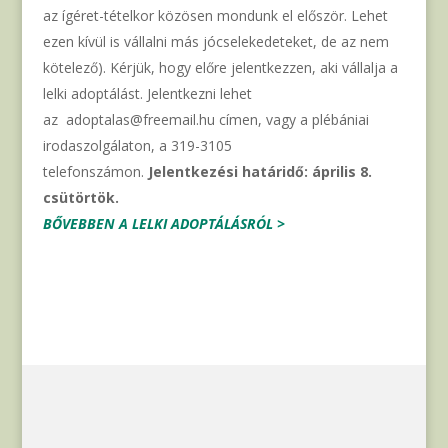
az ígéret-tételkor közösen mondunk el először. Lehet
ezen kívül is vállalni más jócselekedeteket, de az nem
kötelező). Kérjük, hogy előre jelentkezzen, aki vállalja a
lelki adoptálást. Jelentkezni lehet
az adoptalas@freemail.hu címen, vagy a plébániai
irodaszolgálaton, a 319-3105
telefonszámon.
Jelentkezési határidő: április 8.
csütörtök.
BŐVEBBEN A LELKI ADOPTÁLÁSRÓL >