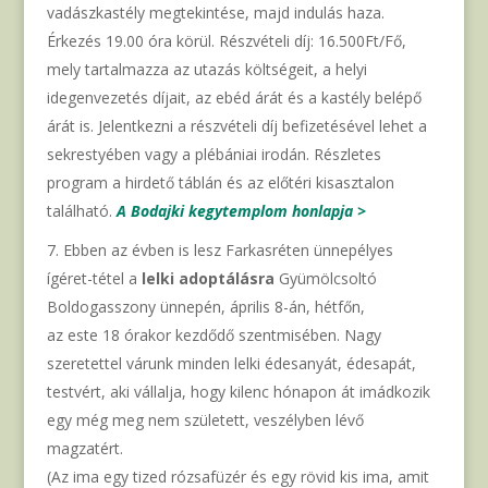
vadászkastély megtekintése, majd indulás haza.
Érkezés 19.00 óra körül. Részvételi díj: 16.500Ft/Fő,
mely tartalmazza az utazás költségeit, a helyi
idegenvezetés díjait, az ebéd árát és a kastély belépő
árát is. Jelentkezni a részvételi díj befizetésével lehet a
sekrestyében vagy a plébániai irodán. Részletes
program a hirdető táblán és az előtéri kisasztalon
található.
A Bodajki kegytemplom honlapja >
Ebben az évben is lesz Farkasréten ünnepélyes
ígéret-tétel a
lelki adoptálásra
Gyümölcsoltó
Boldogasszony ünnepén, április 8-án, hétfőn,
az este 18 órakor kezdődő szentmisében. Nagy
szeretettel várunk minden lelki édesanyát, édesapát,
testvért, aki vállalja, hogy kilenc hónapon át imádkozik
egy még meg nem született, veszélyben lévő
magzatért.
(Az ima egy tized rózsafüzér és egy rövid kis ima, amit