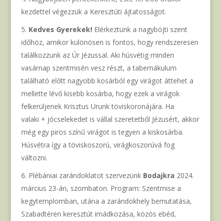
kezdettel végezzük a Keresztúti ájtatosságot.
Kedves Gyerekek!
Elérkeztünk a nagyböjti szent
időhöz, amikor különösen is fontos, hogy rendszeresen
találkozzunk az Úr Jézussal. Aki húsvétig minden
vasárnap szentmisén vesz részt, a tabernákulum
található előtt nagyobb kosárból egy virágot áttehet a
mellette lévő kisebb kosárba, hogy ezek a virágok
felkerüljenek Krisztus Urunk töviskoronájára. Ha
valaki + jócselekedet is vállal szeretetből Jézusért, akkor
még egy piros színű virágot is tegyen a kiskosárba.
Húsvétra így a töviskoszorú, virágkoszorúvá fog
változni.
Plébániai zarándoklatot szervezünk
Bodajkra
2024.
március 23-án, szombaton. Program: Szentmise a
kegytemplomban, utána a zarándokhely bemutatása,
Szabadtéren keresztút imádkozása, közös ebéd,