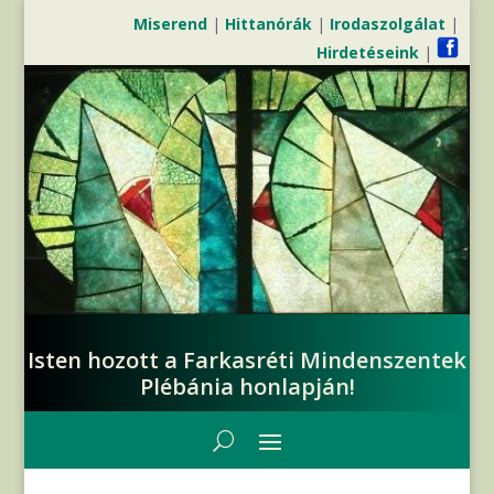
Miserend
|
Hittanórák
|
Irodaszolgálat
|
Hirdetéseink
|
Isten hozott a Farkasréti Mindenszentek
Plébánia honlapján!