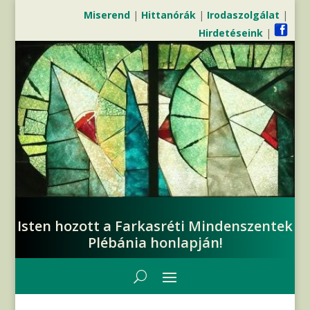
Miserend
|
Hittanórák
|
Irodaszolgálat
|
Hirdetéseink
|
Isten hozott a Farkasréti Mindenszentek
Plébánia honlapján!