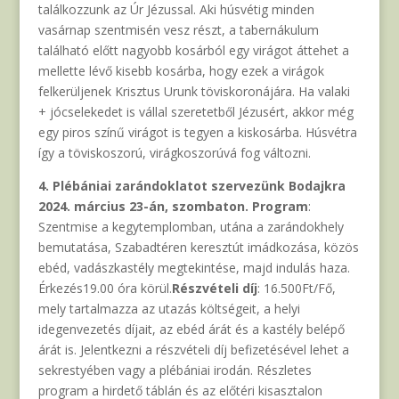
találkozzunk az Úr Jézussal. Aki húsvétig minden
vasárnap szentmisén vesz részt, a tabernákulum
található előtt nagyobb kosárból egy virágot áttehet a
mellette lévő kisebb kosárba, hogy ezek a virágok
felkerüljenek Krisztus Urunk töviskoronájára. Ha valaki
+ jócselekedet is vállal szeretetből Jézusért, akkor még
egy piros színű virágot is tegyen a kiskosárba. Húsvétra
így a töviskoszorú, virágkoszorúvá fog változni.
4. Plébániai zarándoklatot szervezünk Bodajkra
2024. március 23-án, szombaton.
Program
:
Szentmise a kegytemplomban, utána a zarándokhely
bemutatása, Szabadtéren keresztút imádkozása, közös
ebéd, vadászkastély megtekintése, majd indulás haza.
Érkezés19.00 óra körül.
Részvételi díj
: 16.500Ft/Fő,
mely tartalmazza az utazás költségeit, a helyi
idegenvezetés díjait, az ebéd árát és a kastély belépő
árát is. Jelentkezni a részvételi díj befizetésével lehet a
sekrestyében vagy a plébániai irodán. Részletes
program a hirdető táblán és az előtéri kisasztalon