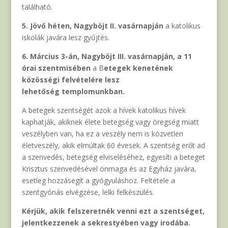
található.
5. Jövő héten, Nagyböjt II. vasárnapján
a katolikus
iskolák javára lesz gyűjtés.
6. Március 3-án, Nagyböjt III. vasárnapján, a 11
órai szentmisében
a B
etegek kenetének
közösségi felvételére lesz
lehetőség
templomunkban.
A betegek szentségét azok a hívek katolikus hívek
kaphatják, akiknek élete betegség vagy öregség miatt
veszélyben van, ha ez a veszély nem is közvetlen
életveszély, akik elmúltak 60 évesek. A szentség erőt ad
a szenvedés, betegség elviseléséhez, egyesíti a beteget
Krisztus szenvedésével önmaga és az Egyház javára,
esetleg hozzásegít a gyógyuláshoz. Feltétele a
szentgyónás elvégzése, lelki felkészülés.
Kérjük, akik felszeretnék venni ezt a szentséget,
jelentkezzenek a sekrestyében vagy irodába.