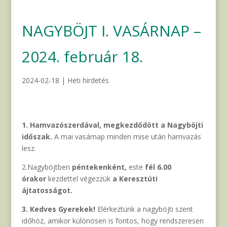
NAGYBÖJT I. VASÁRNAP –
2024. február 18.
2024-02-18
|
Heti hirdetés
1. Hamvazószerdával, megkezdődött a Nagyböjti
időszak.
A mai vasárnap minden mise után hamvazás
lesz.
2.Nagyböjtben
péntekenként,
este
fél 6.00
órakor
kezdettel végezzük
a Keresztúti
ájtatosságot.
3. Kedves Gyerekek!
Elérkeztünk a nagyböjti szent
időhöz, amikor különösen is fontos, hogy rendszeresen