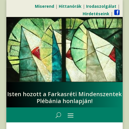
Miserend
|
Hittanórák
|
Irodaszolgálat
|
Hirdetéseink
|
Isten hozott a Farkasréti Mindenszentek
Plébánia honlapján!