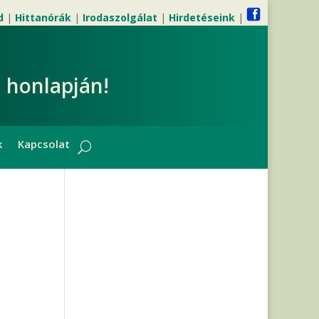
d
|
Hittanórák
|
Irodaszolgálat
|
Hirdetéseink
|
 honlapján!
k
Kapcsolat