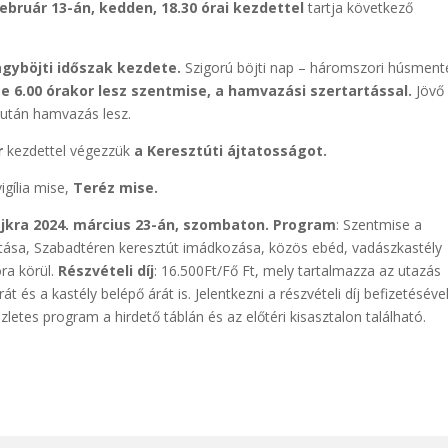
ebruár 13-án, kedden, 18.30 órai kezdettel
tartja következő
agyböjti időszak kezdete.
Szigorú böjti nap – háromszori húsment
te 6.00 órakor lesz szentmise, a hamvazási szertartással.
Jövő
 után hamvazás lesz.
r
kezdettel végezzük
a Keresztúti ájtatosságot.
vigília mise,
Teréz mise.
jkra 2024. március 23-án, szombaton.
Program
: Szentmise a
sa, Szabadtéren keresztút imádkozása, közös ebéd, vadászkastély
ra körül.
Részvételi díj
: 16.500Ft/Fő Ft, mely tartalmazza az utazás
át és a kastély belépő árát is. Jelentkezni a részvételi díj befizetéséve
zletes program a hirdető táblán és az előtéri kisasztalon található.