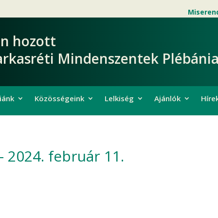
Miseren
en hozott
arkasréti Mindenszentek Plébánia
iánk
Közösségeink
Lelkiség
Ajánlók
Híre
 2024. február 11.