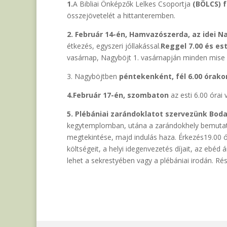
1.
A Bibliai Önképzők Lelkes Csoportja
(BÖLCS) f
összejövetelét a hittanteremben.
2. Február 14-én, Hamvazószerda, az idei N
étkezés, egyszeri jóllakással.
Reggel 7.00 és es
vasárnap, Nagyböjt 1. vasárnapján minden mise
3. Nagyböjtben
péntekenként,
fél 6.00 órako
4.
Február 17-én, szombaton
az esti 6.00 órai 
5.
Plébániai zarándoklatot szervezünk Boda
kegytemplomban, utána a zarándokhely bemutatá
megtekintése, majd indulás haza. Érkezés19.00 ó
költségeit, a helyi idegenvezetés díjait, az ebéd ár
lehet a sekrestyében vagy a plébániai irodán. Rés