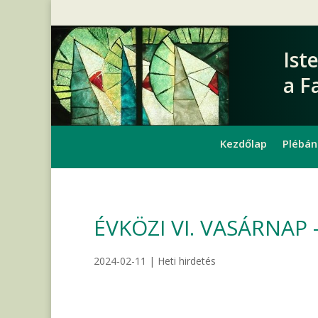
Ist
a F
Kezdőlap
Plébán
ÉVKÖZI VI. VASÁRNAP –
2024-02-11
|
Heti hirdetés