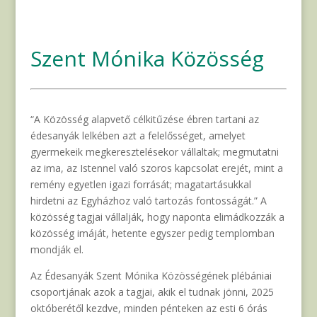
Szent Mónika Közösség
“A Közösség alapvető célkitűzése ébren tartani az
édesanyák lelkében azt a felelősséget, amelyet
gyermekeik megkeresztelésekor vállaltak; megmutatni
az ima, az Istennel való szoros kapcsolat erejét, mint a
remény egyetlen igazi forrását; magatartásukkal
hirdetni az Egyházhoz való tartozás fontosságát.” A
közösség tagjai vállalják, hogy naponta elimádkozzák a
közösség imáját, hetente egyszer pedig templomban
mondják el.
Az Édesanyák Szent Mónika Közösségének plébániai
csoportjának azok a tagjai, akik el tudnak jönni, 2025
októberétől kezdve, minden pénteken az esti 6 órás