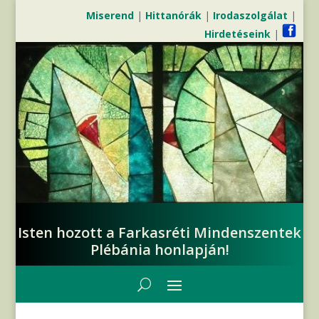
Miserend
|
Hittanórák
|
Irodaszolgálat
|
Hirdetéseink
|
Isten hozott a Farkasréti Mindenszentek
Plébánia honlapján!