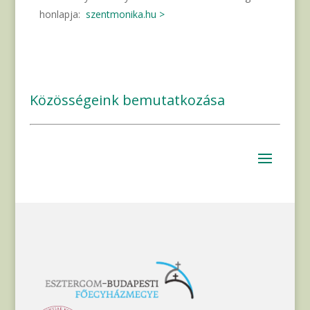
honlapja:
szentmonika.hu >
Közösségeink bemutatkozása