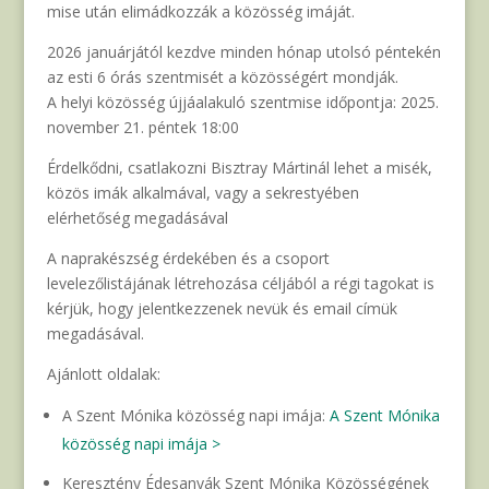
mise után elimádkozzák a közösség imáját.
2026 januárjától kezdve minden hónap utolsó péntekén
az esti 6 órás szentmisét a közösségért mondják.
A helyi közösség újjáalakuló szentmise időpontja: 2025.
november 21. péntek 18:00
Érdelkődni, csatlakozni Bisztray Mártinál lehet a misék,
közös imák alkalmával, vagy a sekrestyében
elérhetőség megadásával
A naprakészség érdekében és a csoport
levelezőlistájának létrehozása céljából a régi tagokat is
kérjük, hogy jelentkezzenek nevük és email címük
megadásával.
Ajánlott oldalak:
A Szent Mónika közösség napi imája:
A Szent Mónika
közösség napi imája >
Keresztény Édesanyák Szent Mónika Közösségének