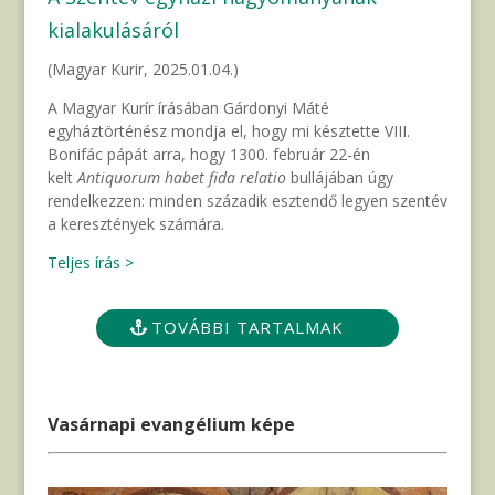
kialakulásáról
(Magyar Kurir, 2025.01.04.)
A Magyar Kurír írásában Gárdonyi Máté
egyháztörténész mondja el, hogy mi késztette VIII.
Bonifác pápát arra, hogy 1300. február 22-én
kelt
Antiquorum habet
fida relatio
bullájában úgy
rendelkezzen: minden századik esztendő legyen szentév
a keresztények számára.
Teljes írás >
TOVÁBBI TARTALMAK
Vasárnapi evangélium képe