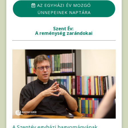
AZ EGYHÁZI ÉV MOZGÓ
ÜNNEPEINEK NAPTÁRA
Szent Év:
A reménység zarándokai
A Szentév egyházi hagyományának