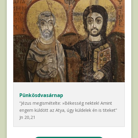
Pünkösdvasárnap
“Jézus megismételte: »Békesség nektek! Amint
engem küldött az Atya, úgy küldelek én is titeket”
Jn 20,21