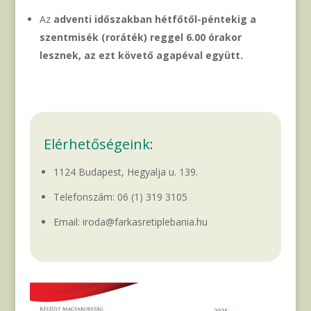
Az
adventi időszakban hétfőtől-péntekig a
szentmisék (roráték) reggel 6.00 órakor
lesznek, az ezt követő agapéval együtt.
Elérhetőségeink:
1124 Budapest, Hegyalja u. 139.
Telefonszám:
06 (1) 319 3105
Email: iroda@farkasretiplebania.hu