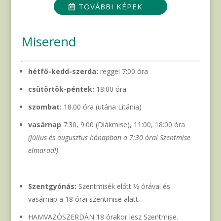
TOVÁBBI KÉPEK
Miserend
hétfő-kedd-szerda:
reggel 7:00 óra
csütörtök-péntek:
18:00 óra
szombat:
18.00 óra (utána Litánia)
vasárnap
7:30, 9:00 (Diákmise), 11:00, 18:00 óra
(Július és augusztus hónapban a 7:30 órai Szentmise
elmarad!)
Szentgyónás:
Szentmisék előtt 1⁄2 órával és
vasárnap a 18 órai szentmise alatt.
HAMVAZÓSZERDÁN 18 órakor lesz Szentmise.