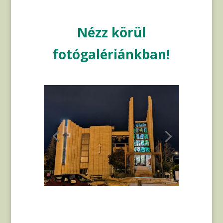
Nézz körül
fotógalériánkban!