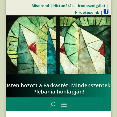
Miserend
|
Hittanórák
|
Irodaszolgálat
|
Hirdetéseink
|
Isten hozott a Farkasréti Mindenszentek
Plébánia honlapján!