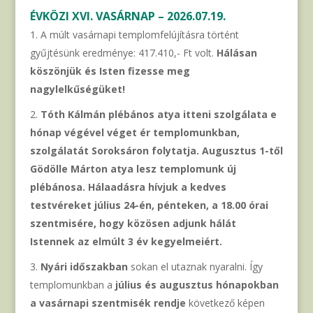
ÉVKÖZI XVI. VASÁRNAP – 2026.07.19.
A múlt vasárnapi templomfelújításra történt
gyűjtésünk eredménye: 417.410,- Ft volt.
Hálásan
köszönjük és Isten fizesse meg
nagylelkűségüket!
Tóth Kálmán plébános atya itteni szolgálata e
hónap végével véget ér templomunkban,
szolgálatát Soroksáron folytatja. Augusztus 1-től
Gödölle Márton atya lesz templomunk új
plébánosa. Hálaadásra hívjuk a kedves
testvéreket július 24-én, pénteken, a 18.00 órai
szentmisére, hogy közösen adjunk hálát
Istennek az elmúlt 3 év kegyelmeiért.
Nyári időszakban
sokan el utaznak nyaralni. Így
templomunkban a
július és augusztus hónapokban
a vasárnapi szentmisék rendje
következő képen