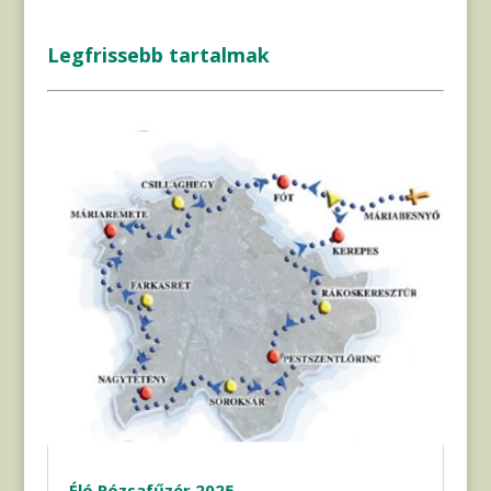
Legfrissebb tartalmak
Éló Rózsafűzér 2025.