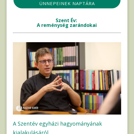
ÜNNEPEINEK NAPTÁRA
Szent Év:
A reménység zarándokai
A Szentév egyházi hagyományának
kialakulásáról