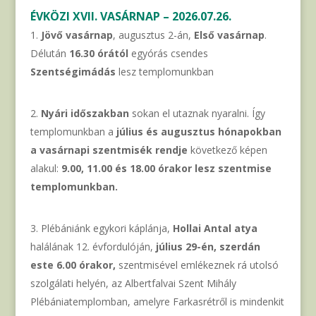
ÉVKÖZI XVII. VASÁRNAP – 2026.07.26.
Jövő vasárnap
, augusztus 2-án,
Első vasárnap
.
Délután
16.30 órától
egyórás csendes
Szentségimádás
lesz templomunkban
Nyári időszakban
sokan el utaznak nyaralni. Így
templomunkban a
július és augusztus hónapokban
a vasárnapi szentmisék rendje
következő képen
alakul:
9.00, 11.00 és 18.00 órakor lesz szentmise
templomunkban.
Plébániánk egykori káplánja,
Hollai Antal atya
halálának 12. évfordulóján,
július 29-én, szerdán
este 6.00 órakor,
szentmisével emlékeznek rá utolsó
szolgálati helyén, az Albertfalvai Szent Mihály
Plébániatemplomban, amelyre Farkasrétről is mindenkit