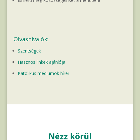
Ismerd meg közösségeinket a menüben!
Olvasnivalók:
Szentségek
Hasznos linkek ajánlója
Katolikus médiumok hírei
Nézz körül