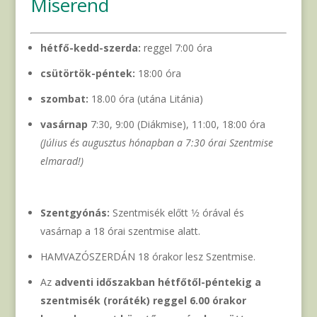
Miserend
hétfő-kedd-szerda:
reggel 7:00 óra
csütörtök-péntek:
18:00 óra
szombat:
18.00 óra (utána Litánia)
vasárnap
7:30, 9:00 (Diákmise), 11:00, 18:00 óra
(Július és augusztus hónapban a 7:30 órai Szentmise
elmarad!)
Szentgyónás:
Szentmisék előtt 1⁄2 órával és
vasárnap a 18 órai szentmise alatt.
HAMVAZÓSZERDÁN 18 órakor lesz Szentmise.
Az
adventi időszakban hétfőtől-péntekig a
szentmisék (roráték) reggel 6.00 órakor