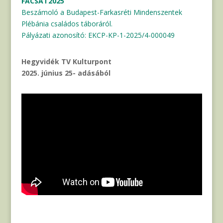
FACSAT2025
Beszámoló a Budapest-Farkasréti Mindenszentek
Plébánia családos táboráról.
Pályázati azonosító: EKCP-KP-1-2025/4-000049
Hegyvidék TV Kulturpont
2025. június 25- adásából