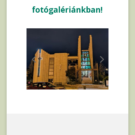
fotógalériánkban!