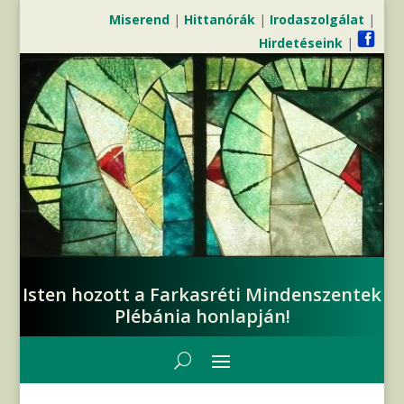
Miserend
|
Hittanórák
|
Irodaszolgálat
|
Hirdetéseink
|
Isten hozott a Farkasréti Mindenszentek
Plébánia honlapján!