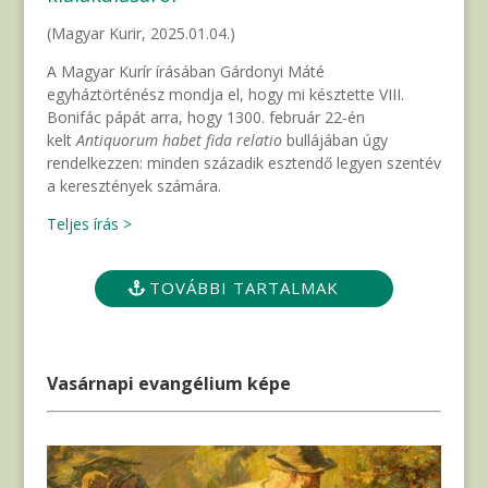
(Magyar Kurir, 2025.01.04.)
A Magyar Kurír írásában Gárdonyi Máté
egyháztörténész mondja el, hogy mi késztette VIII.
Bonifác pápát arra, hogy 1300. február 22-én
kelt
Antiquorum habet
fida relatio
bullájában úgy
rendelkezzen: minden századik esztendő legyen szentév
a keresztények számára.
Teljes írás >
TOVÁBBI TARTALMAK
Vasárnapi evangélium képe