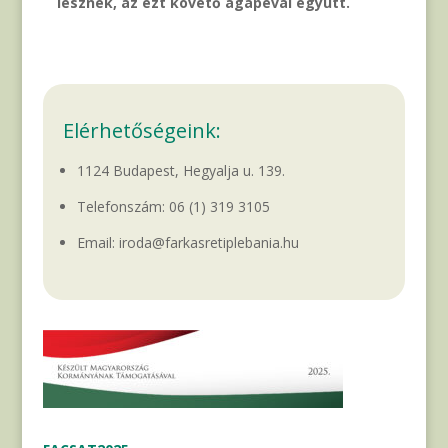
lesznek, az ezt követő agapéval együtt.
Elérhetőségeink:
1124 Budapest, Hegyalja u. 139.
Telefonszám:
06 (1) 319 3105
Email: iroda@farkasretiplebania.hu