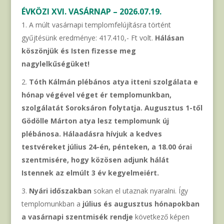
ÉVKÖZI XVI. VASÁRNAP – 2026.07.19.
A múlt vasárnapi templomfelújításra történt
gyűjtésünk eredménye: 417.410,- Ft volt.
Hálásan
köszönjük és Isten fizesse meg
nagylelkűségüket!
Tóth Kálmán plébános atya itteni szolgálata e
hónap végével véget ér templomunkban,
szolgálatát Soroksáron folytatja. Augusztus 1-től
Gödölle Márton atya lesz templomunk új
plébánosa. Hálaadásra hívjuk a kedves
testvéreket július 24-én, pénteken, a 18.00 órai
szentmisére, hogy közösen adjunk hálát
Istennek az elmúlt 3 év kegyelmeiért.
Nyári időszakban
sokan el utaznak nyaralni. Így
templomunkban a
július és augusztus hónapokban
a vasárnapi szentmisék rendje
következő képen