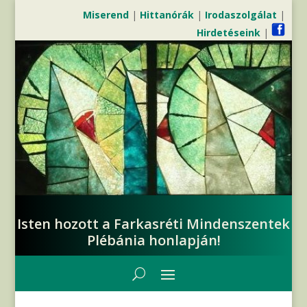
Miserend
|
Hittanórák
|
Irodaszolgálat
|
Hirdetéseink
|
Isten hozott a Farkasréti Mindenszentek
Plébánia honlapján!