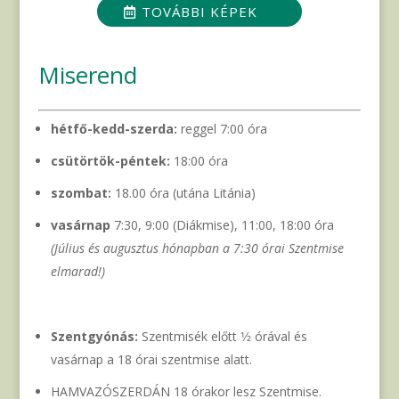
TOVÁBBI KÉPEK
Miserend
hétfő-kedd-szerda:
reggel 7:00 óra
csütörtök-péntek:
18:00 óra
szombat:
18.00 óra (utána Litánia)
vasárnap
7:30, 9:00 (Diákmise), 11:00, 18:00 óra
(Július és augusztus hónapban a 7:30 órai Szentmise
elmarad!)
Szentgyónás:
Szentmisék előtt 1⁄2 órával és
vasárnap a 18 órai szentmise alatt.
HAMVAZÓSZERDÁN 18 órakor lesz Szentmise.