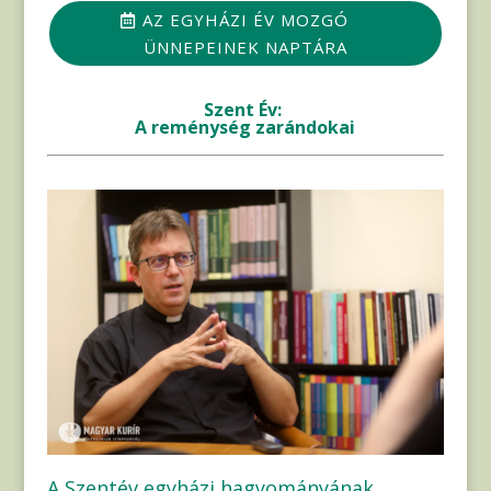
AZ EGYHÁZI ÉV MOZGÓ
ÜNNEPEINEK NAPTÁRA
Szent Év:
A reménység zarándokai
A Szentév egyházi hagyományának