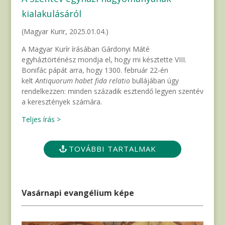
kialakulásáról
(Magyar Kurir, 2025.01.04.)
A Magyar Kurír írásában Gárdonyi Máté
egyháztörténész mondja el, hogy mi késztette VIII.
Bonifác pápát arra, hogy 1300. február 22-én
kelt
Antiquorum habet
fida relatio
bullájában úgy
rendelkezzen: minden századik esztendő legyen szentév
a keresztények számára.
Teljes írás >
TOVÁBBI TARTALMAK
Vasárnapi evangélium képe