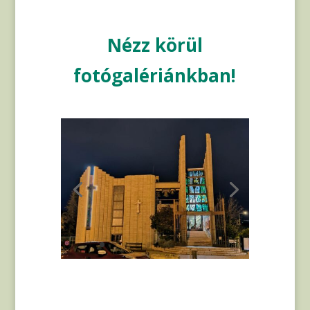
Nézz körül
fotógalériánkban!