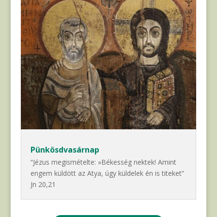
Pünkösdvasárnap
“Jézus megismételte: »Békesség nektek! Amint
engem küldött az Atya, úgy küldelek én is titeket”
Jn 20,21