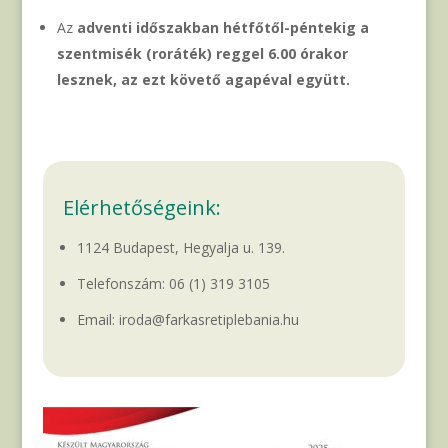
Az
adventi időszakban hétfőtől-péntekig a
szentmisék (roráték) reggel 6.00 órakor
lesznek, az ezt követő agapéval együtt.
Elérhetőségeink:
1124 Budapest, Hegyalja u. 139.
Telefonszám:
06 (1) 319 3105
Email: iroda@farkasretiplebania.hu