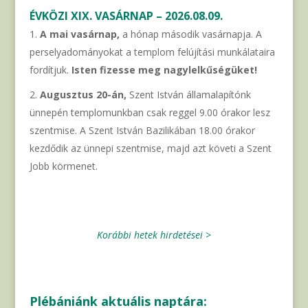
ÉVKÖZI XIX. VASÁRNAP – 2026.08.09.
A mai vasárnap,
a hónap második vasárnapja. A
perselyadományokat a templom felújítási munkálataira
fordítjuk.
Isten fizesse meg nagylelkűségüket!
Augusztus 20-án,
Szent István államalapítónk
ünnepén templomunkban csak reggel 9.00 órakor lesz
szentmise. A Szent István Bazilikában 18.00 órakor
kezdődik az ünnepi szentmise, majd azt követi a Szent
Jobb körmenet.
Korábbi hetek hirdetései >
Plébániánk aktuális naptára: