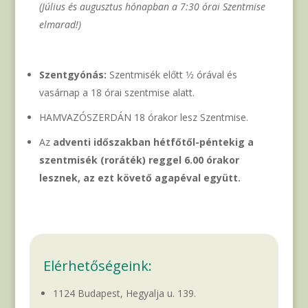
(Július és augusztus hónapban a 7:30 órai Szentmise
elmarad!)
Szentgyónás:
Szentmisék előtt 1⁄2 órával és
vasárnap a 18 órai szentmise alatt.
HAMVAZÓSZERDÁN 18 órakor lesz Szentmise.
Az
adventi időszakban hétfőtől-péntekig a
szentmisék (roráték) reggel 6.00 órakor
lesznek, az ezt követő agapéval együtt.
Elérhetőségeink:
1124 Budapest, Hegyalja u. 139.