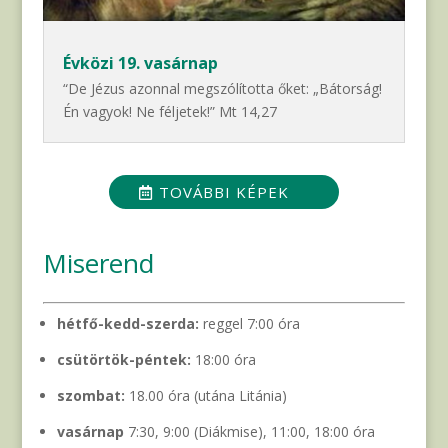
Évközi 19. vasárnap
“De Jézus azonnal megszólította őket: „Bátorság!
Én vagyok! Ne féljetek!” Mt 14,27
TOVÁBBI KÉPEK
Miserend
hétfő-kedd-szerda:
reggel 7:00 óra
csütörtök-péntek:
18:00 óra
szombat:
18.00 óra (utána Litánia)
vasárnap
7:30, 9:00 (Diákmise), 11:00, 18:00 óra