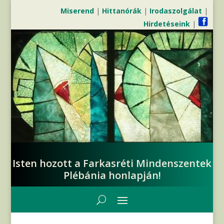
Miserend
|
Hittanórák
|
Irodaszolgálat
|
Hirdetéseink
|
Isten hozott a Farkasréti Mindenszentek
Plébánia honlapján!