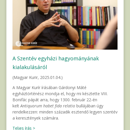
A Szentév egyházi hagyományának
kialakulásáról
(Magyar Kurir, 2025.01.04.)
A Magyar Kurír írásában Gárdonyi Máté
egyháztörténész mondja el, hogy mi késztette VIII.
Bonifác pápát arra, hogy 1300. február 22-én
kelt
Antiquorum habet
fida relatio
bullájában úgy
rendelkezzen: minden századik esztendő legyen szentév
a keresztények számára.
Teljes írás >