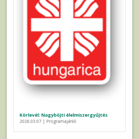
Körlevél: Nagyböjti élelmiszergyűjtés
2026.03.07
|
Programajánló